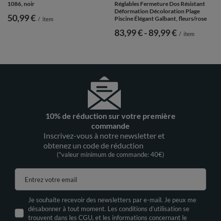
1086, noir
Réglables Fermeture Dos Résistant
Déformation Décoloration Plage
50,99 €
Piscine Élégant Galbant, fleurs/rose
/
item
de
83,99 €
-
vers le bas
89,99 €
/
item
10% de réduction sur votre première
commande
Inscrivez-vous à notre newsletter et
obtenez un code de réduction
(*valeur minimum de commande: 40€)
Entrez votre email
Je souhaite recevoir des newsletters par e-mail. Je peux me
désabonner à tout moment. Les conditions d’utilisation se
trouvent dans les CGU, et les informations concernant le