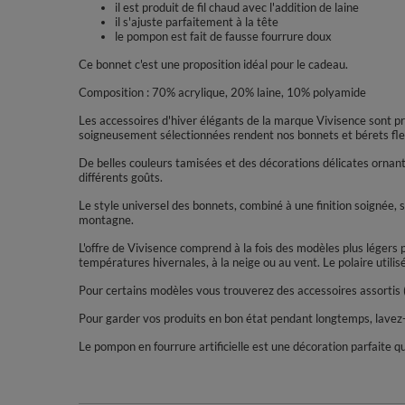
il est produit de fil chaud avec l'addition de laine
il s'ajuste parfaitement à la tête
le pompon est fait de fausse fourrure doux
Ce bonnet c'est une proposition idéal pour le cadeau.
Composition : 70% acrylique, 20% laine, 10% polyamide
Les accessoires d'hiver élégants de la marque Vivisence sont pr
soigneusement sélectionnées rendent nos bonnets et bérets flexi
De belles couleurs tamisées et des décorations délicates ornan
différents goûts.
Le style universel des bonnets, combiné à une finition soignée, se
montagne.
L'offre de Vivisence comprend à la fois des modèles plus léger
températures hivernales, à la neige ou au vent. Le polaire utili
Pour certains modèles vous trouverez des accessoires assortis 
Pour garder vos produits en bon état pendant longtemps, lavez-l
Le pompon en fourrure artificielle est une décoration parfaite q