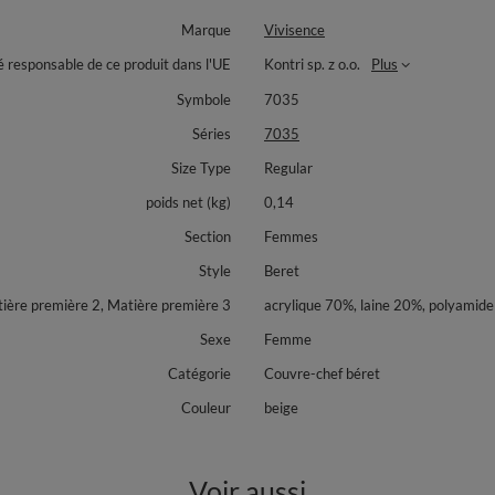
Marque
Vivisence
é responsable de ce produit dans l'UE
Kontri sp. z o.o.
Plus
Symbole
7035
Séries
7035
Size Type
Regular
poids net (kg)
0,14
Section
Femmes
Style
Beret
ière première 2, Matière première 3
acrylique 70%, laine 20%, polyamid
Sexe
Femme
Catégorie
Couvre-chef béret
Couleur
beige
Voir aussi