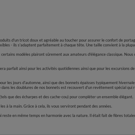
oduits d'un tricot doux et agréable au toucher pour assurer le confort de port
bles - ils s'adaptent parfaitement à chaque tête. Une taille convient à la plup
t certains modèles plairont sûrement aux amateurs d'élégance classique. Nous o
ra parfait ainsi pour les activités quotidiennes ainsi que pour les excursions de 
s pour les jours d'automne, ainsi que des bonnets épaisses typiquement hivern
sé dans les doublures de nos bonnets est recouvert d'un revêtement spécial qui ré
(tels que des écharpes et des cache-cou) pour compléter un ensemble élégant.
es à la main. Grâce à cela, ils vous serviront pendant des années.
ui reste en même temps en harmonie avec la nature. Il était fait de fibres total