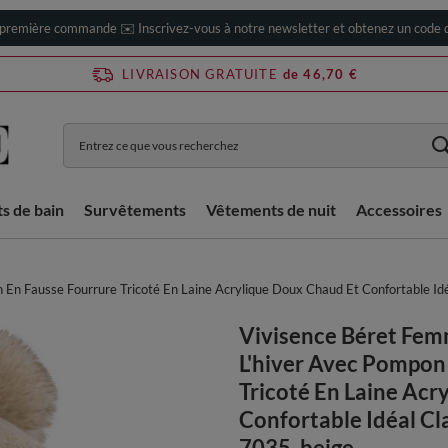
 première commande ✉️ Inscrivez-vous à notre newsletter et obtenez un code d
LIVRAISON GRATUITE
de 46,70 €
ts de bain
Survêtements
Vêtements de nuit
Accessoires
En Fausse Fourrure Tricoté En Laine Acrylique Doux Chaud Et Confortable Idé
Vivisence Béret Fem
L'hiver Avec Pompon
Tricoté En Laine Acr
Confortable Idéal Cl
7035, beige