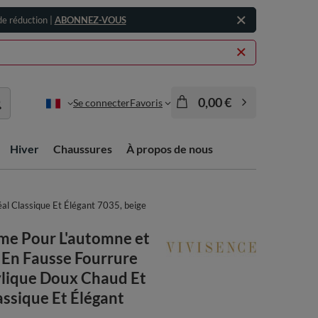
e réduction |
ABONNEZ-VOUS
0,00 €
Se connecter
Favoris
Hiver
Chaussures
À propos de nous
al Classique Et Élégant 7035, beige
me Pour L'automne et
 En Fausse Fourrure
ylique Doux Chaud Et
assique Et Élégant