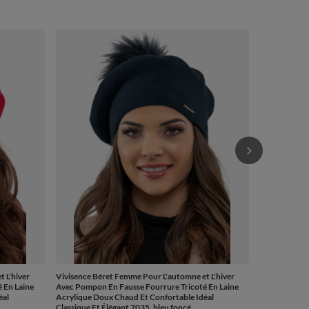
Vivisence Bé
Chaud Access
54,99 €
/
 L'hiver
Vivisence Béret Femme Pour L'automne et L'hiver
 En Laine
Avec Pompon En Fausse Fourrure Tricoté En Laine
éal
Acrylique Doux Chaud Et Confortable Idéal
Classique Et Élégant 7035, bleu foncé