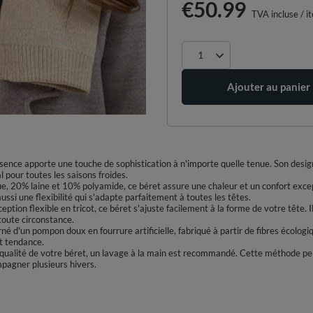
€50.99
TVA incluse
/
i
Ajouter au panier
isence apporte une touche de sophistication à n'importe quelle tenue. Son desig
l pour toutes les saisons froides.
, 20% laine et 10% polyamide, ce béret assure une chaleur et un confort exc
ssi une flexibilité qui s'adapte parfaitement à toutes les têtes.
ption flexible en tricot, ce béret s'ajuste facilement à la forme de votre tête. 
 toute circonstance.
é d'un pompon doux en fourrure artificielle, fabriqué à partir de fibres écologi
et tendance.
 qualité de votre béret, un lavage à la main est recommandé. Cette méthode per
mpagner plusieurs hivers.