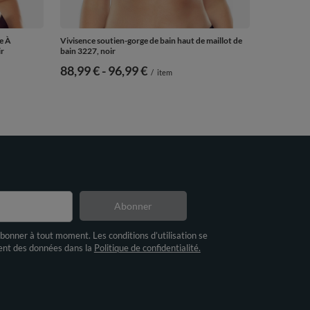
e À
Vivisence soutien-gorge de bain haut de maillot de
ir
bain 3227, noir
de
88,99 €
-
vers le bas
96,99 €
/
item
Abonner
bonner à tout moment. Les conditions d’utilisation se
ment des données dans la
Politique de confidentialité.