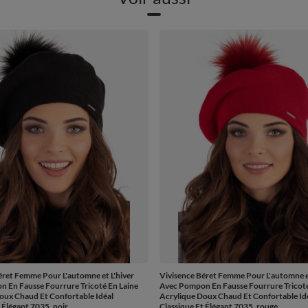
éret Femme Pour L'automne et L'hiver
Vivisence Béret Femme Pour L'automne et
 En Fausse Fourrure Tricoté En Laine
Avec Pompon En Fausse Fourrure Tricoté
oux Chaud Et Confortable Idéal
Acrylique Doux Chaud Et Confortable Id
 Élégant 7035, noir
Classique Et Élégant 7035, rouge