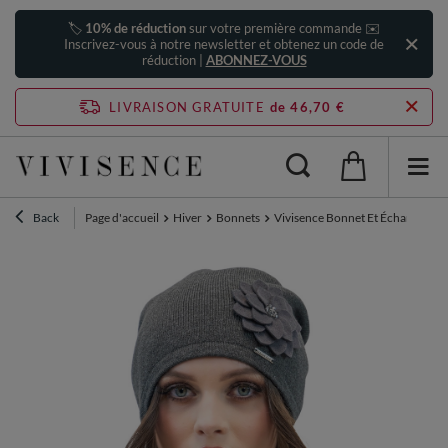
🏷️
10% de réduction
sur votre première commande ✉️
Inscrivez-vous à notre newsletter et obtenez un code de
réduction |
ABONNEZ-VOUS
LIVRAISON GRATUITE
de 46,70 €
Back
Page d'accueil
Hiver
Bonnets
Vivisence Bonnet Et Écharpe Femm