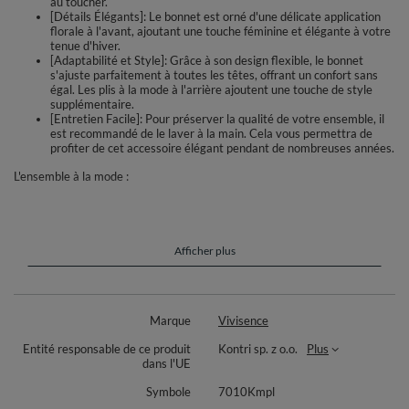
au toucher.
[Détails Élégants]: Le bonnet est orné d'une délicate application
florale à l'avant, ajoutant une touche féminine et élégante à votre
tenue d'hiver.
[Adaptabilité et Style]: Grâce à son design flexible, le bonnet
s'ajuste parfaitement à toutes les têtes, offrant un confort sans
égal. Les plis à la mode à l'arrière ajoutent une touche de style
supplémentaire.
[Entretien Facile]: Pour préserver la qualité de votre ensemble, il
est recommandé de le laver à la main. Cela vous permettra de
profiter de cet accessoire élégant pendant de nombreuses années.
L'ensemble à la mode :
le bonnet et écharpe
un ensemble est produit de fil chaud avec l'addition de laine
le bonnet s'ajuste parfaitement à la tête
il ne provoque pas les cheveux electrique chaude
Afficher plus
sur le côté l'application florale
ce modèle c'est une proposition idéale pour les froids jours d'hiver
Composition : 40% acrylique, 25% viscose, 20% laine, 15% élasthanne
Marque
Vivisence
Les accessoires d'hiver élégants de la marque Vivisence sont produits
d'un tricot doux et agréable au toucher pour assurer le confort de portage
Entité responsable de ce produit
Kontri sp. z o.o.
Plus
dans diverses conditions. Des compositions de matériaux soigneusement
dans l'UE
sélectionnées rendent nos bonnets flexibles - ils s'adaptent parfaitement
Symbole
7010Kmpl
à chaque tête. Une taille convient à la plupart des hommes.