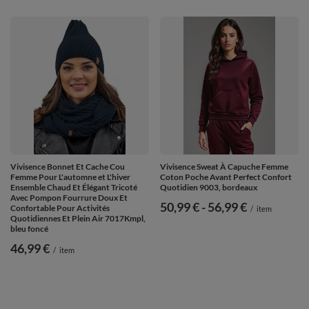
Vivisence Bonnet Et Cache Cou
Vivisence Sweat À Capuche Femme
Femme Pour L'automne et L'hiver
Coton Poche Avant Perfect Confort
Ensemble Chaud Et Élégant Tricoté
Quotidien 9003, bordeaux
Avec Pompon Fourrure Doux Et
de
50,99 €
-
vers le bas
56,99 €
Confortable Pour Activités
/
item
Quotidiennes Et Plein Air 7017Kmpl,
bleu foncé
46,99 €
/
item