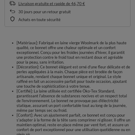
Livraison gratuite et rapide
de
46,70 €
30
jours pour un retour gratuit
Achats en toute sécurité
[Matériaux]: Fabriqué en laine vierge Woolmark de la plus haute
qualité, ce bonnet offre une chaleur optimale et un confort
exceptionnel. Conçu pour les froides journées d'hiver, il garantit
une protection contre le froid tout en restant doux et agréable
pour la peau, sans irritation.
[Décoration]: Ce bonnet élégant est orné d'une fleur délicate et de
perles appliquées à la main. Chaque pièce est brodée de façon
artisanale, rendant chaque bonnet unique et original. Le style
raffiné en fait un accessoire parfait pour toute occasion, ajoutant
une touche de sophistication à votre tenue.
[Certifié]: La laine utilisée est certifiée Öko-Tex Standard,
garantissant l'absence de substances nocives et un respect total
de l'environnement. Le bonnet ne provoque pas d'électricité
statique, assurant un port confortable tout au long de la journée,
même par temps sec ou froid.
[Confort]: Avec un ajustement parfait, ce bonnet est conçu pour
s'adapter à la forme de la tête sans comprimer ni glisser. Il offre un
maintien optimal, reste en place même par vent fort, et assure un
confort de port exceptionnel pour une utilisation quotidienne ou en
plein air.