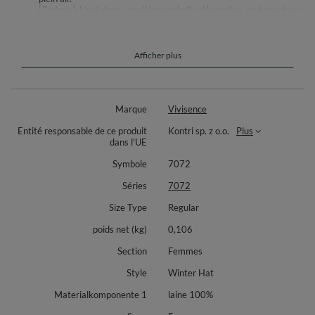
[Cadeau]: Livré dans une élégante boîte décorative, ce bonnet est
une superbe idée cadeau pour vos proches. Prêt à offrir, il allie
style, qualité et praticité. Idéal pour un anniversaire, Noël ou
simplement pour faire plaisir, il surprendra par son charme unique
et sa présentation soignée.
Afficher plus
Le bonnet élégant fabriqué à la main :
il s'ajuste parfaitement à la tête grâce au plis en derrière
Marque
Vivisence
le modèle ne provoque pas les cheveux electrique
ce modèle c'est une proposition idéale pour les froids jours d'hiver
Entité responsable de ce produit
Kontri sp. z o.o.
Plus
fabriqué en UE
dans l'UE
Composition : 100% laine
Symbole
7072
Le modèle fabriqué à la main à partir de laine vivante de la plus haute
Séries
7072
qualité Woolmark® (elle possède la certification Oeko-Tex standard).
Size Type
Regular
Le bonnet est orné d'une application florale avec des perles - les
décorations sont faites complètement à la main, grâce à quoi chaque
poids net (kg)
0,106
bonnet est unique.
Section
Femmes
Ce bonnet sera une proposition idéale pour le cadeau.
Style
Winter Hat
Chaque produit de la collection Vivisence Handmade est envoyé dans
une boîte décorative parfaite pour le stockage.
Materialkomponente 1
laine 100%