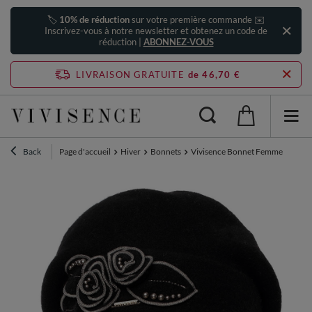
🏷️
10% de réduction
sur votre première commande ✉️
Inscrivez-vous à notre newsletter et obtenez un code de
réduction |
ABONNEZ-VOUS
LIVRAISON GRATUITE
de 46,70 €
Back
Page d'accueil
Hiver
Bonnets
Vivisence Bonnet Femme Automne H