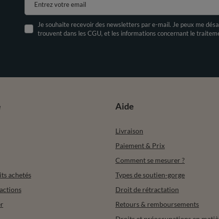
Entrez votre email
Je souhaite recevoir des newsletters par e-mail. Je peux me désa
trouvent dans les CGU, et les informations concernant le traite
e
Aide
Livraison
Paiement & Prix
Comment se mesurer ?
its achetés
Types de soutien-gorge
actions
Droit de rétractation
r
Retours & remboursements
Droits et préoccupations en matiè