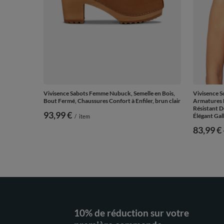
Vivisence Sabots Femme Nubuck, Semelle en Bois,
Vivisence 
Bout Fermé, Chaussures Confort à Enfiler, brun clair
Armatures B
Résistant D
93,99 €
Élégant Gal
/
item
de
83,99 €
10% de réduction sur votre