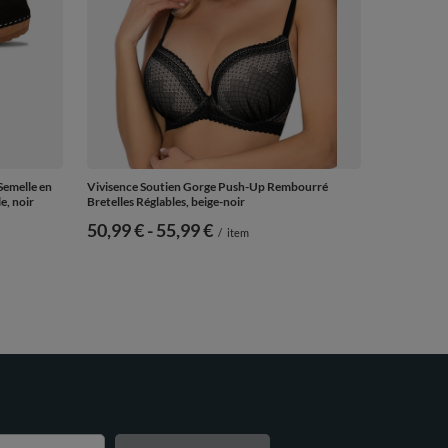
Semelle en
Vivisence Soutien Gorge Push-Up Rembourré
e, noir
Bretelles Réglables, beige-noir
de
50,99 €
-
vers le bas
55,99 €
/
item