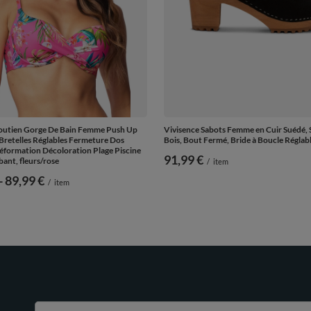
Soutien Gorge De Bain Femme Push Up
Vivisence Sabots Femme en Cuir Suédé, 
retelles Réglables Fermeture Dos
Bois, Bout Fermé, Bride à Boucle Réglabl
éformation Décoloration Plage Piscine
91,99 €
bant, fleurs/rose
/
item
-
vers le bas
89,99 €
/
item