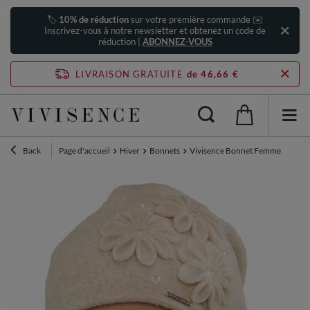
🏷️
10% de réduction
sur votre première commande ✉️
Inscrivez-vous à notre newsletter et obtenez un code de
réduction |
ABONNEZ-VOUS
LIVRAISON GRATUITE
de 46,66 €
Back
Page d'accueil
Hiver
Bonnets
Vivisence Bonnet Femme En Laine 