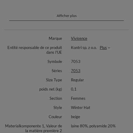
contre le froid, ce bonnet en laine est indispensable pour affronter
les températures hivernales. Sa composition en laine épaisse
garantit une chaleur durable, faisant de lui un compagnon parfait
pour les mois les plus froids.
Afficher plus
Le bonnet à la mode :
il est produit de laine chaude
Marque
Vivisence
il s'ajuste parfaitement à la tête
en devant les applications florales
Entité responsable de ce produit
Kontri sp. z o.o.
Plus
en derrière les plis
dans l'UE
le modèle ne provoque pas les cheveux electrique
Symbole
7053
Ce bonnet c'est une proposition idéal pour le cadeau.
Séries
7053
Composition : 80% laine, 20% polyamide
Size Type
Regular
poids net (kg)
0,1
Section
Femmes
Style
Winter Hat
Couleur
beige
Materialkomponente 1, Valeur de
laine 80%, polyamide 20%
la matière première 2