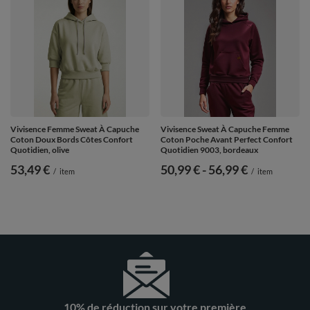
Vivisence Femme Sweat À Capuche
Vivisence Sweat À Capuche Femme
Coton Doux Bords Côtes Confort
Coton Poche Avant Perfect Confort
Quotidien, olive
Quotidien 9003, bordeaux
53,49 €
de
50,99 €
-
vers le bas
56,99 €
/
item
/
item
10% de réduction sur votre première