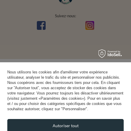
Suivez-nous:
Nous utilisons les cookies afin d'améliorer votre expérience
utilisateur, analyser le trafic du site et personnaliser nos publicités.
Nous coopérons avec des fournisseurs tiers pour cela. En cliquant
sur ”Autoriser tout”, vous acceptez de stocker des cookies dans
votre navigateur. Vous pourrez toujours les désactiver ultérieurement
(visitez justement «Paramètres des cookies»). Pour en savoir plus
et / ou pour choisir des catégories spécifiques de cookies que vous
souhaitez autoriser, cliquez sur "Personnaliser".
Autoriser tout