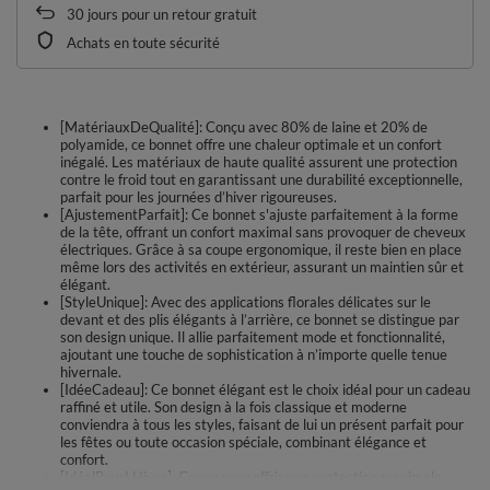
30
jours pour un retour gratuit
Achats en toute sécurité
[MatériauxDeQualité]: Conçu avec 80% de laine et 20% de
polyamide, ce bonnet offre une chaleur optimale et un confort
inégalé. Les matériaux de haute qualité assurent une protection
contre le froid tout en garantissant une durabilité exceptionnelle,
parfait pour les journées d’hiver rigoureuses.
[AjustementParfait]: Ce bonnet s'ajuste parfaitement à la forme
de la tête, offrant un confort maximal sans provoquer de cheveux
électriques. Grâce à sa coupe ergonomique, il reste bien en place
même lors des activités en extérieur, assurant un maintien sûr et
élégant.
[StyleUnique]: Avec des applications florales délicates sur le
devant et des plis élégants à l’arrière, ce bonnet se distingue par
son design unique. Il allie parfaitement mode et fonctionnalité,
ajoutant une touche de sophistication à n’importe quelle tenue
hivernale.
[IdéeCadeau]: Ce bonnet élégant est le choix idéal pour un cadeau
raffiné et utile. Son design à la fois classique et moderne
conviendra à tous les styles, faisant de lui un présent parfait pour
les fêtes ou toute occasion spéciale, combinant élégance et
confort.
[IdéalPourLHiver]: Conçu pour offrir une protection maximale