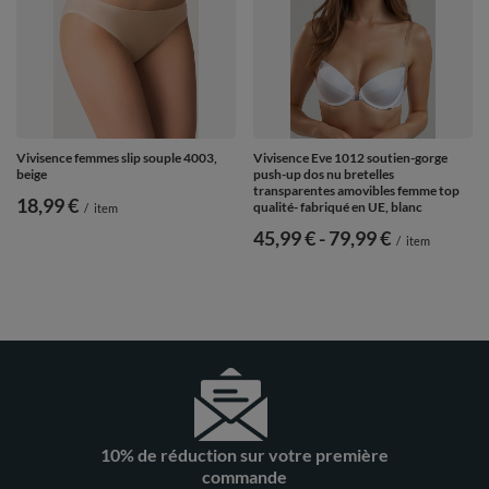
Vivisence femmes slip souple 4003,
Vivisence Eve 1012 soutien-gorge
beige
push-up dos nu bretelles
transparentes amovibles femme top
18,99 €
qualité- fabriqué en UE, blanc
/
item
de
45,99 €
-
vers le bas
79,99 €
/
item
10% de réduction sur votre première
commande