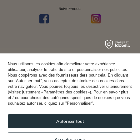
Suivez-nous:
Nous utilisons les cookies afin d'améliorer votre expérience
utilisateur, analyser le trafic du site et personnaliser nos publicités.
Nous coopérons avec des fournisseurs tiers pour cela. En cliquant
sur ”Autoriser tout”, vous acceptez de stocker des cookies dans
votre navigateur. Vous pourrez toujours les désactiver ultérieurement
(visitez justement «Paramètres des cookies»). Pour en savoir plus
et / ou pour choisir des catégories spécifiques de cookies que vous
souhaitez autoriser, cliquez sur "Personnaliser".
Autoriser tout
Accepter requis