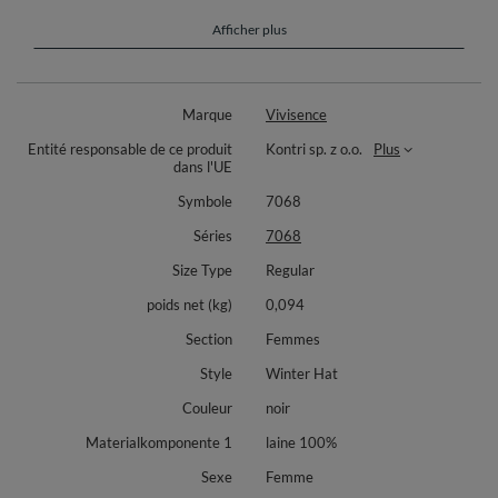
rigoureuse des matériaux font de ce produit un accessoire de
mode exceptionnel et durable.
Afficher plus
Le bonnet élégant fabriqué à la main :
il s'ajuste parfaitement à la tête grâce aux plis en derrière
Marque
Vivisence
le modèle ne provoque pas les cheveux electrique
ce modèle c'est une proposition idéale pour les froids jours d'hiver
Entité responsable de ce produit
Kontri sp. z o.o.
Plus
fabriqué en UE
dans l'UE
Composition : 100% laine
Symbole
7068
Le modèle fabriqué à la main à partir de laine vivante de la plus haute
Séries
7068
qualité Woolmark® (elle possède la certification Oeko-Tex standard).
Size Type
Regular
Le bonnet est orné d'une application florale avec des perles - les
décorations sont faites complètement à la main, grâce à quoi chaque
poids net (kg)
0,094
bonnet est unique.
Section
Femmes
Ce bonnet sera une proposition idéale pour le cadeau.
Style
Winter Hat
Chaque produit de la collection Vivisence Handmade est envoyé dans
une boîte décorative parfaite pour le stockage.
Couleur
noir
Materialkomponente 1
laine 100%
Sexe
Femme