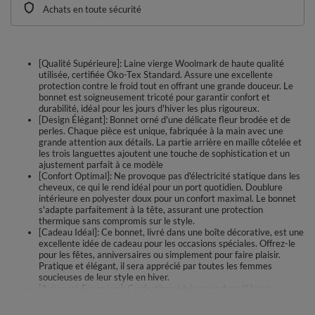
Achats en toute sécurité
[Qualité Supérieure]: Laine vierge Woolmark de haute qualité
utilisée, certifiée Öko-Tex Standard. Assure une excellente
protection contre le froid tout en offrant une grande douceur. Le
bonnet est soigneusement tricoté pour garantir confort et
durabilité, idéal pour les jours d'hiver les plus rigoureux.
[Design Élégant]: Bonnet orné d'une délicate fleur brodée et de
perles. Chaque pièce est unique, fabriquée à la main avec une
grande attention aux détails. La partie arrière en maille côtelée et
les trois languettes ajoutent une touche de sophistication et un
ajustement parfait à ce modèle
[Confort Optimal]: Ne provoque pas d'électricité statique dans les
cheveux, ce qui le rend idéal pour un port quotidien. Doublure
intérieure en polyester doux pour un confort maximal. Le bonnet
s'adapte parfaitement à la tête, assurant une protection
thermique sans compromis sur le style.
[Cadeau Idéal]: Ce bonnet, livré dans une boîte décorative, est une
excellente idée de cadeau pour les occasions spéciales. Offrez-le
pour les fêtes, anniversaires ou simplement pour faire plaisir.
Pratique et élégant, il sera apprécié par toutes les femmes
soucieuses de leur style en hiver.
[Artisanat Européen]: Confectionné à la main dans l'Union
Européenne, chaque bonnet est un véritable chef-d'œuvre
d'artisanat. Le soin apporté à chaque détail et la sélection