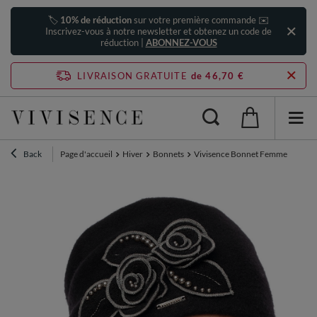
🏷️
10% de réduction
sur votre première commande ✉️
Inscrivez-vous à notre newsletter et obtenez un code de
réduction |
ABONNEZ-VOUS
LIVRAISON GRATUITE
de 46,70 €
Back
Page d'accueil
Hiver
Bonnets
Vivisence Bonnet Femme Hiver Élé