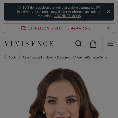
🏷️
10% de réduction
sur votre première commande ✉️
Inscrivez-vous à notre newsletter et obtenez un code de
réduction |
ABONNEZ-VOUS
LIVRAISON GRATUITE
de 46,66 €
Back
Page d'accueil
Hiver
Écharpes
Vivisence Écharpe Femme Hiver 