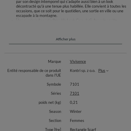
par son design intemporel qui s’adapte aussi bien à un look
décontracté qu'à une tenue plus habillée. Elle convient à toutes les
occasions, que ce soit pour le quotidien, une sortie en ville ou une
escapade à la montagne.
[Accessoires Assortis Pour Un Look Complet]: Associez cette
écharpe à d'autres accessoires Vivisence comme les bonnets et
les cache-cous assortis, conçus dans des matériaux doux et
flexibles. Créez un ensemble élégant et harmonieux qui complète
parfaitement votre garde-robe d'hiver.
Afficher plus
L’écharpe élégante et à la mode :
elle est produite de laine chaude
Marque
Vivisence
ce modèle sera idéal pour les jours froids
dimensions : 205x65cm
Entité responsable de ce produit
Kontri sp. z o.o.
Plus
dans l'UE
Composition : 80% laine, 20% polyamide
Symbole
7101
Les accessoires d'hiver élégants de la marque Vivisence sont produits
d'un tricot doux et agréable au toucher pour assurer le confort de portage
Séries
7101
dans diverses conditions. Des compositions de matériaux soigneusement
sélectionnées rendent nos bonnets et bérets flexibles - ils s'adaptent
poids net (kg)
0,21
parfaitement à chaque tête. Une taille convient à la plupart des femmes.
Season
Winter
De belles couleurs tamisées et des décorations délicates ornant certains
modèles plairont sûrement aux amateurs d'élégance classique. Nous
Section
Femmes
offrons une variété de styles et de couleurs pour convenir à différents
goûts.
Type [fre]
Rectangle Scarf