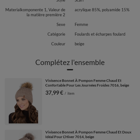
réduit de l'électricité statique dans les cheveux.
Materialkomponente 1, Valeur de
acrylique 85%, polyamide 15%
Pour certains modèles vous trouverez des accessoires assortis (tels que
la matière première 2
des écharpes et des cache-cou) pour compléter un ensemble élégant.
Sexe
Femme
Pour garder vos produits en bon état pendant longtemps, lavez-les à la
main. Grâce à cela, ils vous serviront pendant des années.
Catégorie
Foulards et écharpes foulard
Le pompon en fourrure artificielle est une décoration parfaite qui reste en
Couleur
beige
même temps en harmonie avec la nature. Il était fait de fibres totalement
écologiques.
Complétez l'ensemble
Vivisence Bonnet À Pompon Femme Chaud Et
Confortable Pour Les Journées Froides 7016, beige
37,99 €
/
item
Vivisence Bonnet À Pompon Femme Chaud Et Doux
Idéal Pour L’Hiver 7014, beige