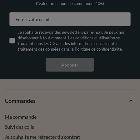
(*valeur minimum de commande: 40€)
Entrez votre email
Je souhaite recevoir des newsletters par e-mail. Je peux me
désabonner à tout moment. Les conditions d’utilisation se
trouvent dans les CGU, et les informations concernant le
traitement des données dans la
Politique de confidentialité.
Abonner
Commandes
Ma commande
Suivi des colis
Je souhaite me rétracter du contrat