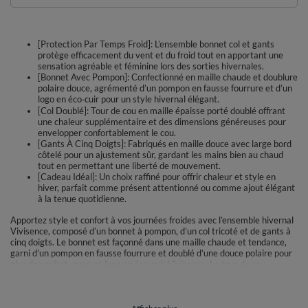
[Protection Par Temps Froid]: L’ensemble bonnet col et gants
protège efficacement du vent et du froid tout en apportant une
sensation agréable et féminine lors des sorties hivernales.
[Bonnet Avec Pompon]: Confectionné en maille chaude et doublure
polaire douce, agrémenté d’un pompon en fausse fourrure et d’un
logo en éco‑cuir pour un style hivernal élégant.
[Col Doublé]: Tour de cou en maille épaisse porté doublé offrant
une chaleur supplémentaire et des dimensions généreuses pour
envelopper confortablement le cou.
[Gants À Cinq Doigts]: Fabriqués en maille douce avec large bord
côtelé pour un ajustement sûr, gardant les mains bien au chaud
tout en permettant une liberté de mouvement.
[Cadeau Idéal]: Un choix raffiné pour offrir chaleur et style en
hiver, parfait comme présent attentionné ou comme ajout élégant
à la tenue quotidienne.
Apportez style et confort à vos journées froides avec l’ensemble hivernal
Vivisence, composé d’un bonnet à pompon, d’un col tricoté et de gants à
cinq doigts. Le bonnet est façonné dans une maille chaude et tendance,
garni d’un pompon en fausse fourrure et doublé d’une douce polaire pour
plus de confort, avec un logo en éco‑cuir Vivisence. Le tour de cou,
également en maille chaude, se porte doublé pour une meilleure
protection et mesure env. 72 cm x 2 de largeur et 40 cm de hauteur. Les
gants, finis par un large bord côtelé, mesurent env. 22 cm de longueur et