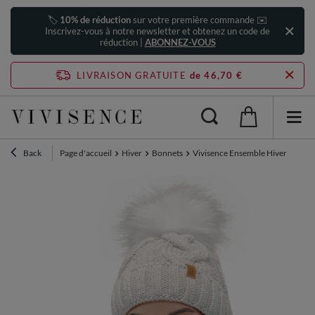
🏷️
10% de réduction
sur votre première commande ✉️
Inscrivez-vous à notre newsletter et obtenez un code de
réduction |
ABONNEZ-VOUS
LIVRAISON GRATUITE
de 46,70 €
Back
Page d'accueil
Hiver
Bonnets
Vivisence Ensemble Hiver Chapea