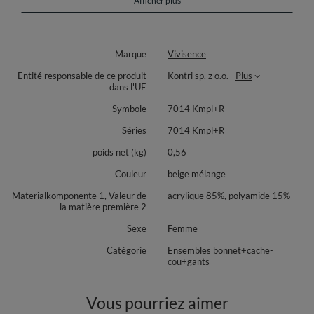
9 cm de largeur. Composition : 85 % acrylique, 15 % polyamide.
Afficher plus
Cet ensemble est idéal pour allier chaleur, douceur et élégance pendant
l’hiver.
Marque
Vivisence
Entité responsable de ce produit
Kontri sp. z o.o.
Plus
dans l'UE
Symbole
7014 Kmpl+R
Séries
7014 Kmpl+R
poids net (kg)
0,56
Couleur
beige mélange
Materialkomponente 1, Valeur de
acrylique 85%, polyamide 15%
la matière première 2
Sexe
Femme
Catégorie
Ensembles bonnet+cache-
cou+gants
Vous pourriez aimer