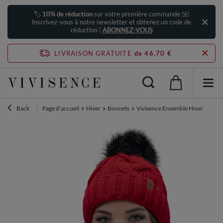
🏷️
10% de réduction
sur votre première commande ✉️
Inscrivez-vous à notre newsletter et obtenez un code de
réduction |
ABONNEZ-VOUS
LIVRAISON GRATUITE
de 46,70 €
Back
Page d'accueil
Hiver
Bonnets
Vivisence Ensemble Hiver Chape