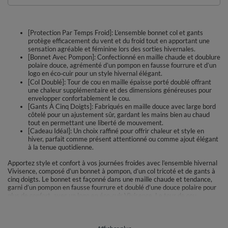
[Protection Par Temps Froid]: L’ensemble bonnet col et gants
protège efficacement du vent et du froid tout en apportant une
sensation agréable et féminine lors des sorties hivernales.
[Bonnet Avec Pompon]: Confectionné en maille chaude et doublure
polaire douce, agrémenté d’un pompon en fausse fourrure et d’un
logo en éco‑cuir pour un style hivernal élégant.
[Col Doublé]: Tour de cou en maille épaisse porté doublé offrant
une chaleur supplémentaire et des dimensions généreuses pour
envelopper confortablement le cou.
[Gants À Cinq Doigts]: Fabriqués en maille douce avec large bord
côtelé pour un ajustement sûr, gardant les mains bien au chaud
tout en permettant une liberté de mouvement.
[Cadeau Idéal]: Un choix raffiné pour offrir chaleur et style en
hiver, parfait comme présent attentionné ou comme ajout élégant
à la tenue quotidienne.
Apportez style et confort à vos journées froides avec l’ensemble hivernal
Vivisence, composé d’un bonnet à pompon, d’un col tricoté et de gants à
cinq doigts. Le bonnet est façonné dans une maille chaude et tendance,
garni d’un pompon en fausse fourrure et doublé d’une douce polaire pour
plus de confort, avec un logo en éco‑cuir Vivisence. Le tour de cou,
également en maille chaude, se porte doublé pour une meilleure
protection et mesure env. 72 cm x 2 de largeur et 40 cm de hauteur. Les
gants, finis par un large bord côtelé, mesurent env. 22 cm de longueur et