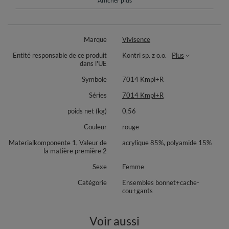
9 cm de largeur. Composition : 85 % acrylique, 15 % polyamide.
Afficher plus
Cet ensemble est idéal pour allier chaleur, douceur et élégance pendant
l’hiver.
Marque
Vivisence
Entité responsable de ce produit
Kontri sp. z o.o.
Plus
dans l'UE
Symbole
7014 Kmpl+R
Séries
7014 Kmpl+R
poids net (kg)
0,56
Couleur
rouge
Materialkomponente 1, Valeur de
acrylique 85%, polyamide 15%
la matière première 2
Sexe
Femme
Catégorie
Ensembles bonnet+cache-
cou+gants
Voir aussi