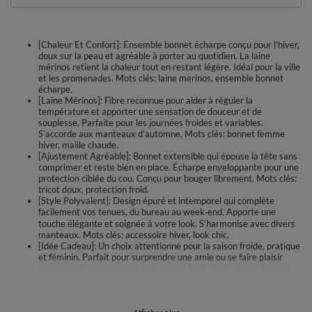
[Chaleur Et Confort]: Ensemble bonnet écharpe conçu pour l’hiver,
doux sur la peau et agréable à porter au quotidien. La laine
mérinos retient la chaleur tout en restant légère. Idéal pour la ville
et les promenades. Mots clés: laine merinos, ensemble bonnet
écharpe.
[Laine Mérinos]: Fibre reconnue pour aider à réguler la
température et apporter une sensation de douceur et de
souplesse. Parfaite pour les journées froides et variables.
S’accorde aux manteaux d’automne. Mots clés: bonnet femme
hiver, maille chaude.
[Ajustement Agréable]: Bonnet extensible qui épouse la tête sans
comprimer et reste bien en place. Écharpe enveloppante pour une
protection ciblée du cou. Conçu pour bouger librement. Mots clés:
tricot doux, protection froid.
[Style Polyvalent]: Design épuré et intemporel qui complète
facilement vos tenues, du bureau au week‑end. Apporte une
touche élégante et soignée à votre look. S’harmonise avec divers
manteaux. Mots clés: accessoire hiver, look chic.
[Idée Cadeau]: Un choix attentionné pour la saison froide, pratique
et féminin. Parfait pour surprendre une amie ou se faire plaisir
avec un set coordonné facile à porter. Mots clés: cadeau femme,
ensemble bonnet.
Adoptez la douceur et la chaleur au quotidien avec cet ensemble hiver
bonnet + écharpe signé Vivisence. Tricoté dans une maille souple enrichie