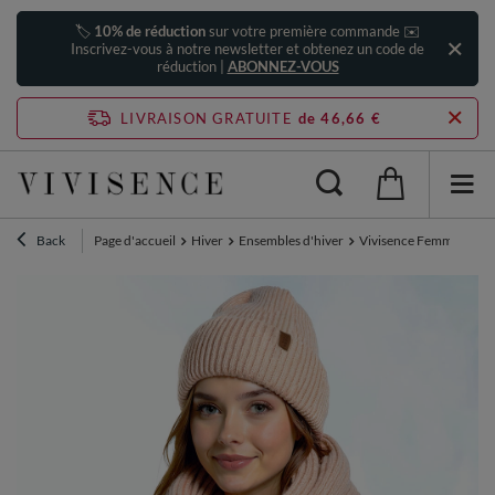
🏷️
10% de réduction
sur votre première commande ✉️
Inscrivez-vous à notre newsletter et obtenez un code de
réduction |
ABONNEZ-VOUS
LIVRAISON GRATUITE
de 46,66 €
Back
Page d'accueil
Hiver
Ensembles d'hiver
Vivisence Femme Ensem