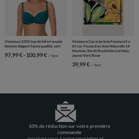
Vivisence 3209 top de bikini souple
Vivisence Carré de Soie Femme 65 x
feminin élégant haute qualité, vert
65 cm, Foulard en Soie Naturelle 14
Momme, Bords Roulottés à la Main,
de
97,99 €
-
vers le bas
100,99 €
Jaune/Vert/Rose
/
item
39,99 €
/
item
10% de réduction sur votre première
commande
Inscrivez-vous à notre newsletter et