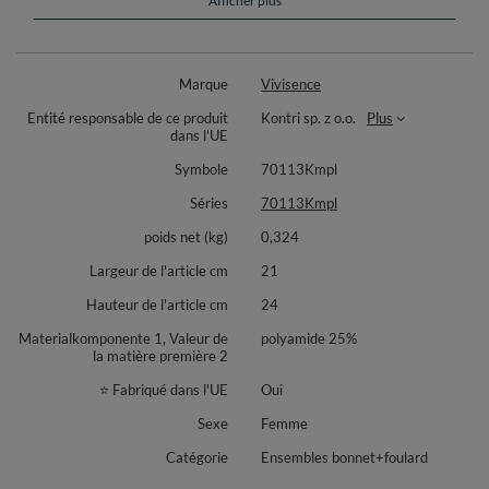
Afficher plus
en laine mérinos, il protège efficacement du froid tout en restant agréable
sur la peau. Le bonnet s’adapte naturellement à la forme de la tête,
tandis que l’écharpe ajoute une touche élégante à vos tenues, du bureau
aux sorties du week‑end.
Marque
Vivisence
Pensé pour les journées fraîches, ce set allie confort, féminité et praticité.
Entité responsable de ce produit
Kontri sp. z o.o.
Plus
Les finitions soignées offrent un porté agréable et un tombé harmonieux.
dans l'UE
Le style intemporel s’accorde facilement avec manteaux et parkas, pour
une allure chic sans effort. Idéal pour un usage quotidien, pour voyager ou
Symbole
70113Kmpl
pour une promenade en ville.
Séries
70113Kmpl
Composition: 75% laine mérinos, 25% polyamide.
poids net (kg)
0,324
Largeur de l'article cm
21
Hauteur de l'article cm
24
Materialkomponente 1, Valeur de
polyamide 25%
la matière première 2
⭐ Fabriqué dans l'UE
Oui
Sexe
Femme
Catégorie
Ensembles bonnet+foulard