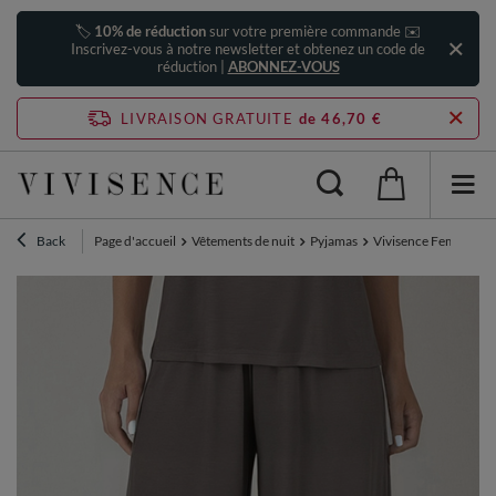
🏷️
10% de réduction
sur votre première commande ✉️
Inscrivez-vous à notre newsletter et obtenez un code de
réduction |
ABONNEZ-VOUS
LIVRAISON GRATUITE
de 46,70 €
Back
Page d'accueil
Vêtements de nuit
Pyjamas
Vivisence Femme Pant