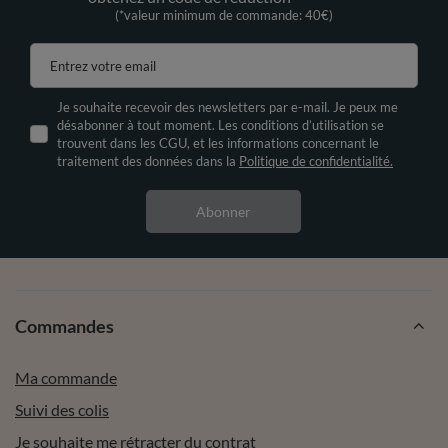
(*valeur minimum de commande: 40€)
Entrez votre email
Je souhaite recevoir des newsletters par e-mail. Je peux me
désabonner à tout moment. Les conditions d’utilisation se
trouvent dans les CGU, et les informations concernant le
traitement des données dans la
Politique de confidentialité.
Abonner
Commandes
Ma commande
Suivi des colis
Je souhaite me rétracter du contrat