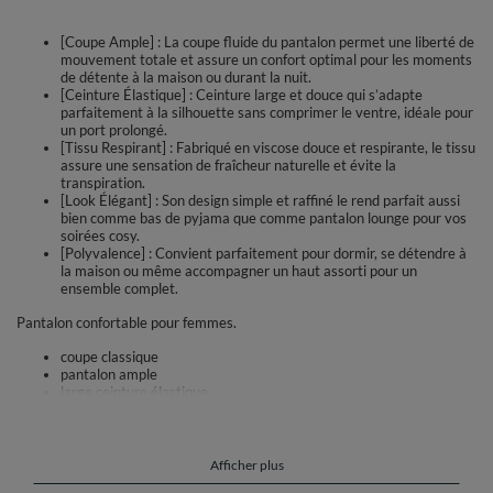
[Coupe Ample] : La coupe fluide du pantalon permet une liberté de
mouvement totale et assure un confort optimal pour les moments
de détente à la maison ou durant la nuit.
[Ceinture Élastique] : Ceinture large et douce qui s’adapte
parfaitement à la silhouette sans comprimer le ventre, idéale pour
un port prolongé.
[Tissu Respirant] : Fabriqué en viscose douce et respirante, le tissu
assure une sensation de fraîcheur naturelle et évite la
transpiration.
[Look Élégant] : Son design simple et raffiné le rend parfait aussi
bien comme bas de pyjama que comme pantalon lounge pour vos
soirées cosy.
[Polyvalence] : Convient parfaitement pour dormir, se détendre à
la maison ou même accompagner un haut assorti pour un
ensemble complet.
Pantalon confortable pour femmes.
coupe classique
pantalon ample
large ceinture élastique
tricot agréable et respirant
le modèle est en viscose de haute qualité, soyeux au toucher
Composition : 97% viscose, 3% élasthanne.
Afficher plus