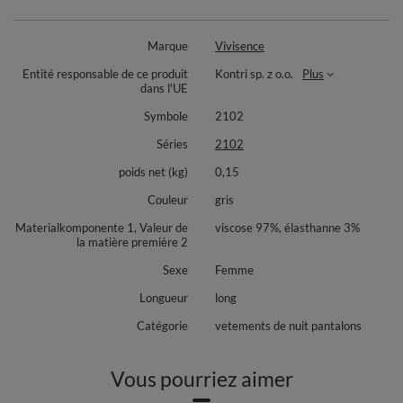
Marque
Vivisence
Entité responsable de ce produit
Kontri sp. z o.o.
Plus
dans l'UE
Symbole
2102
Séries
2102
poids net (kg)
0,15
Couleur
gris
Materialkomponente 1, Valeur de
viscose 97%, élasthanne 3%
la matière première 2
Sexe
Femme
Longueur
long
Catégorie
vetements de nuit pantalons
Vous pourriez aimer