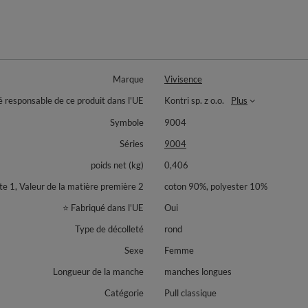
Marque
Vivisence
é responsable de ce produit dans l'UE
Kontri sp. z o.o.
Plus
Symbole
9004
Séries
9004
poids net (kg)
0,406
 1, Valeur de la matière première 2
coton 90%, polyester 10%
⭐ Fabriqué dans l'UE
Oui
Type de décolleté
rond
Sexe
Femme
Longueur de la manche
manches longues
Catégorie
Pull classique