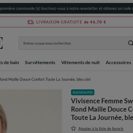
 première commande ✉️ Inscrivez-vous à notre newsletter et obtenez un code d
LIVRAISON GRATUITE
de 46,70 €
ts de bain
Survêtements
Vêtements de nuit
Accessoires
nd Maille Douce Confort Toute La Journée, bleu ciel
NOUVEAUTÉS
Vivisence Femme Sw
Rond Maille Douce C
Toute La Journée, ble
Ajouter à la liste de favoris