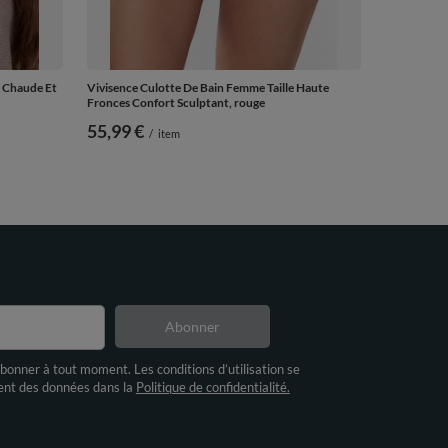
 Chaude Et
Vivisence Culotte De Bain Femme Taille Haute
Fronces Confort Sculptant, rouge
55,99 €
/
item
Abonner
bonner à tout moment. Les conditions d’utilisation se
ment des données dans la
Politique de confidentialité.