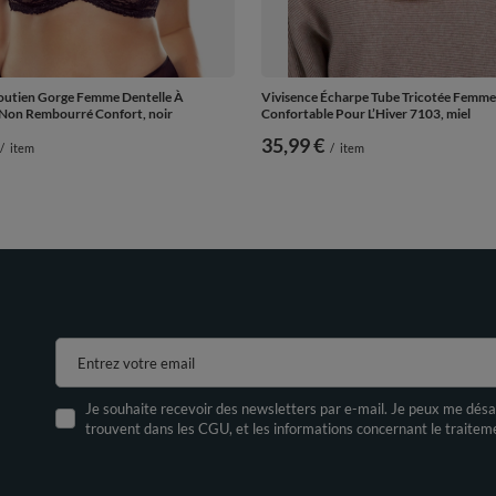
Soutien Gorge Femme Dentelle À
Vivisence Écharpe Tube Tricotée Femme
Non Rembourré Confort, noir
Confortable Pour L’Hiver 7103, miel
35,99 €
/
item
/
item
Entrez votre email
Je souhaite recevoir des newsletters par e-mail. Je peux me désa
trouvent dans les CGU, et les informations concernant le traite