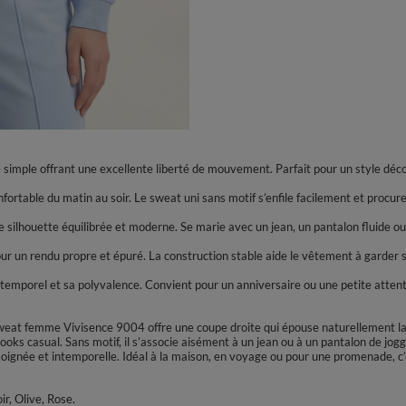
 simple offrant une excellente liberté de mouvement. Parfait pour un style déco
nfortable du matin au soir. Le sweat uni sans motif s’enfile facilement et procur
silhouette équilibrée et moderne. Se marie avec un jean, un pantalon fluide ou
pour un rendu propre et épuré. La construction stable aide le vêtement à garder 
 intemporel et sa polyvalence. Convient pour un anniversaire ou une petite attent
sweat femme Vivisence 9004 offre une coupe droite qui épouse naturellement l
looks casual. Sans motif, il s’associe aisément à un jean ou à un pantalon de jo
e soignée et intemporelle. Idéal à la maison, en voyage ou pour une promenade, 
ir, Olive, Rose.