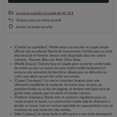
Livraison gratuite et rapide
de
46,70 €
30
jours pour un retour gratuit
Achats en toute sécurité
[Confort au quotidien] : Maille douce au toucher et coupe simple
offrant une excellente liberté de mouvement. Parfait pour un style
décontracté et féminin. Sweat-shirt disponible dans les coloris
suivants : Banane, Bleu ciel, Noir, Olive, Rose.
[Maille Douce]: Texture lisse et souple pour un porter confortable
du matin au soir. Le sweat uni sans motif s’enfile facilement et
procure une sensation de bien être, idéale pour se détendre ou
créer une allure casual chic selon vos envies.
[Coupe Classique]: Col rond et manches longues pour une
silhouette équilibrée et moderne. Se marie avec un jean, un
pantalon fluide ou un bas de jogging, et devient une base sûre de
garde robe capsule que l’on porte en toutes saisons.
[Finitions Soignées]: Bords nets et coutures régulières pour un
rendu propre et épuré. La construction stable aide le vêtement à
garder sa tenue, tout en restant agréable en superposition sous un
manteau ou une veste lors des sorties.
[Idée Cadeau]: Un choix facile à offrir grâce à son style intemporel