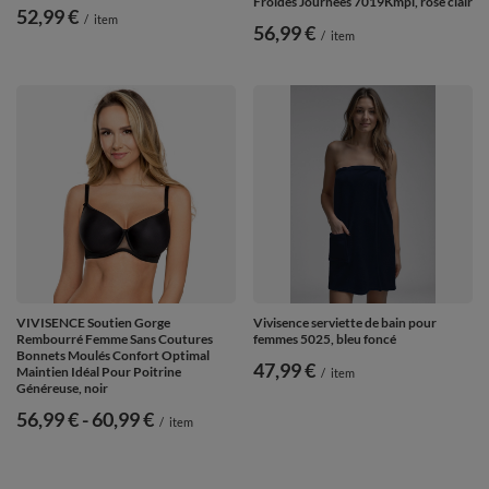
Froides Journées 7019Kmpl, rose clair
52,99 €
/
item
56,99 €
/
item
VIVISENCE Soutien Gorge
Vivisence serviette de bain pour
Rembourré Femme Sans Coutures
femmes 5025, bleu foncé
Bonnets Moulés Confort Optimal
47,99 €
Maintien Idéal Pour Poitrine
/
item
Généreuse, noir
de
56,99 €
-
vers le bas
60,99 €
/
item