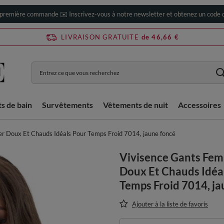
 première commande ✉️ Inscrivez-vous à notre newsletter et obtenez un code d
LIVRAISON GRATUITE
de 46,66 €
ts de bain
Survêtements
Vêtements de nuit
Accessoires
r Doux Et Chauds Idéals Pour Temps Froid 7014, jaune foncé
Vivisence Gants Fe
Doux Et Chauds Idéa
Temps Froid 7014, ja
Ajouter à la liste de favoris