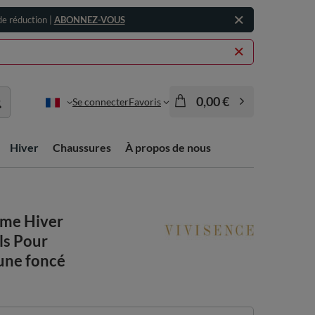
e réduction |
ABONNEZ-VOUS
0,00 €
Se connecter
Favoris
Hiver
Chaussures
À propos de nous
mme Hiver
ls Pour
une foncé