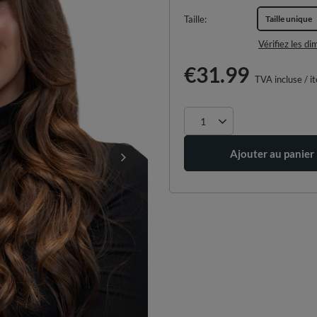
Taille
Taille unique
Vérifiez les d
€31.99
TVA incluse
/
i
Ajouter au panier