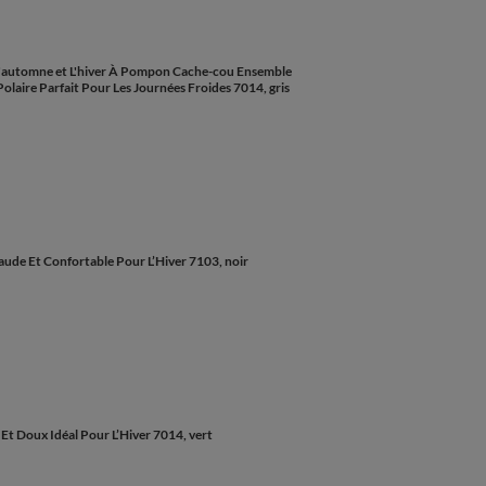
'automne et L'hiver À Pompon Cache-cou Ensemble
olaire Parfait Pour Les Journées Froides 7014, gris
ude Et Confortable Pour L’Hiver 7103, noir
 Doux Idéal Pour L’Hiver 7014, vert