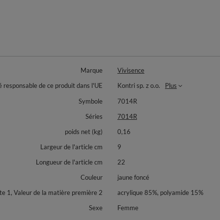
Marque
Vivisence
é responsable de ce produit dans l'UE
Kontri sp. z o.o.
Plus
Symbole
7014R
Séries
7014R
poids net (kg)
0,16
Largeur de l'article cm
9
Longueur de l'article cm
22
Couleur
jaune foncé
 1, Valeur de la matière première 2
acrylique 85%, polyamide 15%
Sexe
Femme