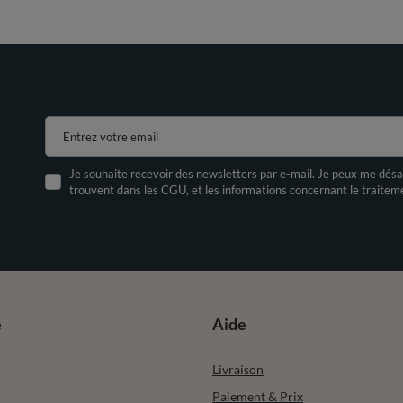
Entrez votre email
Je souhaite recevoir des newsletters par e-mail. Je peux me désa
trouvent dans les CGU, et les informations concernant le traite
e
Aide
Livraison
Paiement & Prix