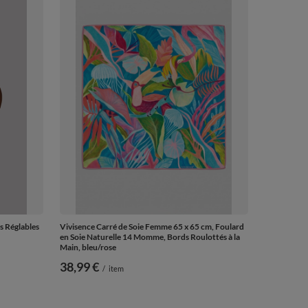
s Réglables
Vivisence Carré de Soie Femme 65 x 65 cm, Foulard
en Soie Naturelle 14 Momme, Bords Roulottés à la
Main, bleu/rose
38,99 €
/
item