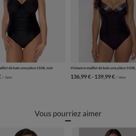
illot de bain une pièce 3108, noir
Vivisence maillot de bain une pièce 3108,
€
de
136,99 €
-
vers le bas
139,99 €
/
item
/
item
Vous pourriez aimer