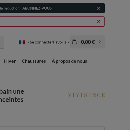
e réduction |
ABONNEZ-VOUS
0,00 €
Se connecter
Favoris
Hiver
Chaussures
À propos de nous
 bain une
nceintes