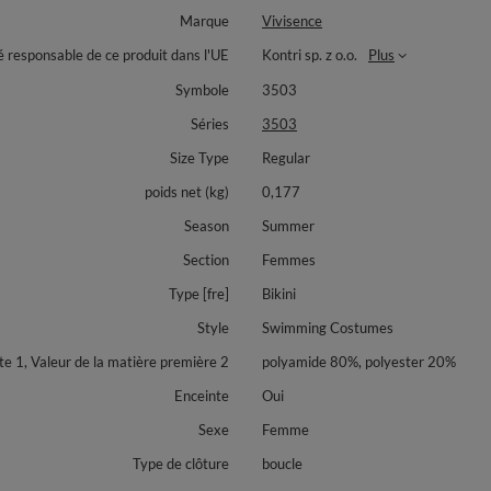
Marque
Vivisence
é responsable de ce produit dans l'UE
Kontri sp. z o.o.
Plus
Symbole
3503
Séries
3503
Size Type
Regular
poids net (kg)
0,177
Season
Summer
Section
Femmes
Type [fre]
Bikini
Style
Swimming Costumes
 1, Valeur de la matière première 2
polyamide 80%, polyester 20%
Enceinte
Oui
Sexe
Femme
Type de clôture
boucle