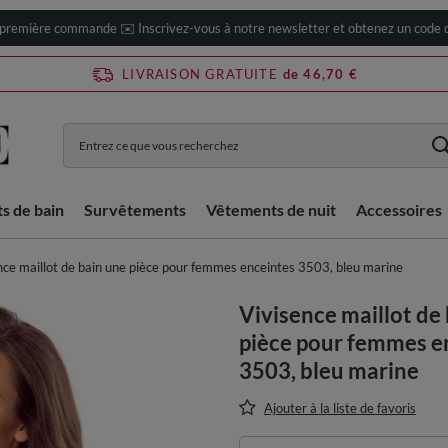
 première commande ✉️ Inscrivez-vous à notre newsletter et obtenez un code d
LIVRAISON GRATUITE
de 46,70 €
ts de bain
Survêtements
Vêtements de nuit
Accessoires
nce maillot de bain une pièce pour femmes enceintes 3503, bleu marine
Vivisence maillot de
pièce pour femmes e
3503, bleu marine
Ajouter à la liste de favoris