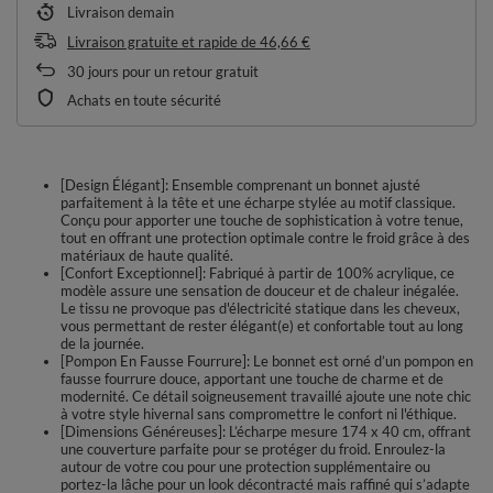
Livraison
demain
Livraison gratuite et rapide
de
46,66 €
30
jours pour un retour gratuit
Achats en toute sécurité
[Design Élégant]: Ensemble comprenant un bonnet ajusté
parfaitement à la tête et une écharpe stylée au motif classique.
Conçu pour apporter une touche de sophistication à votre tenue,
tout en offrant une protection optimale contre le froid grâce à des
matériaux de haute qualité.
[Confort Exceptionnel]: Fabriqué à partir de 100% acrylique, ce
modèle assure une sensation de douceur et de chaleur inégalée.
Le tissu ne provoque pas d'électricité statique dans les cheveux,
vous permettant de rester élégant(e) et confortable tout au long
de la journée.
[Pompon En Fausse Fourrure]: Le bonnet est orné d’un pompon en
fausse fourrure douce, apportant une touche de charme et de
modernité. Ce détail soigneusement travaillé ajoute une note chic
à votre style hivernal sans compromettre le confort ni l'éthique.
[Dimensions Généreuses]: L’écharpe mesure 174 x 40 cm, offrant
une couverture parfaite pour se protéger du froid. Enroulez-la
autour de votre cou pour une protection supplémentaire ou
portez-la lâche pour un look décontracté mais raffiné qui s’adapte