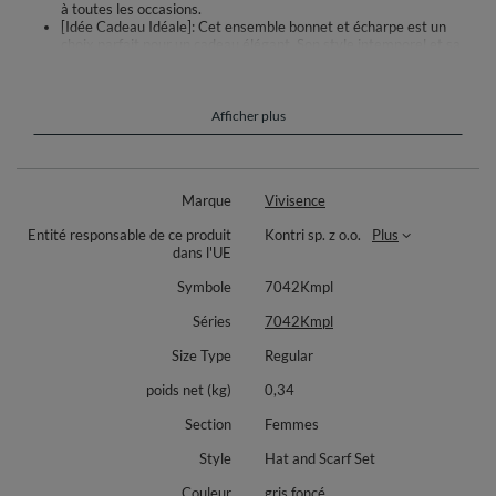
à toutes les occasions.
[Idée Cadeau Idéale]: Cet ensemble bonnet et écharpe est un
choix parfait pour un cadeau élégant. Son style intemporel et sa
fabrication en UE en font un présent de qualité pour vos proches,
qui apprécieront son confort et son esthétique lors des froids jours
d'hiver.
Afficher plus
L'ensemble élégant :
bonnet et écharpe
façon classique
Marque
Vivisence
produit de fil chaud
bonnet s'ajuste parfaitement à la tête
Entité responsable de ce produit
Kontri sp. z o.o.
Plus
le pompon est fait de fausse fourrure doux
dans l'UE
le modèle ne provoque pas les cheveux electrique
Symbole
7042Kmpl
Dimensions d'écharpe : 174 x 40 cm
Séries
7042Kmpl
Ce bonnet c'est une proposition idéal pour le cadeau.
Size Type
Regular
Modèle fabriqué en UE
poids net (kg)
0,34
Composition : 100% acrylique
Section
Femmes
Style
Hat and Scarf Set
Couleur
gris foncé