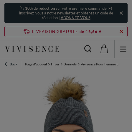
🏷️
10% de réduction
sur votre première commande ✉️
Inscrivez-vous à notre newsletter et obtenez un code de
réduction |
ABONNEZ-VOUS
LIVRAISON GRATUITE
de 46,66 €
Back
Page d'accueil
Hiver
Bonnets
Vivisence Pour Femme Ensemble B