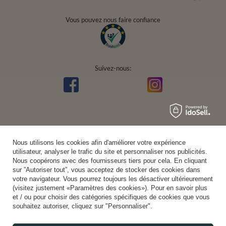
Vous pouvez nous faire confiance
Suivez-nous:
Nous utilisons les cookies afin d'améliorer votre expérience
utilisateur, analyser le trafic du site et personnaliser nos publicités.
Nous coopérons avec des fournisseurs tiers pour cela. En cliquant
sur ”Autoriser tout”, vous acceptez de stocker des cookies dans
votre navigateur. Vous pourrez toujours les désactiver ultérieurement
(visitez justement «Paramètres des cookies»). Pour en savoir plus
et / ou pour choisir des catégories spécifiques de cookies que vous
souhaitez autoriser, cliquez sur "Personnaliser".