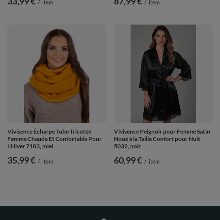
33,99 €
87,99 €
/
item
/
item
Vivisence Écharpe Tube Tricotée
Vivisence Peignoir pour Femme Satin
Femme Chaude Et Confortable Pour
Noué à la Taille Confort pour Nuit
L’Hiver 7103, miel
5032, noir
35,99 €
60,99 €
/
item
/
item