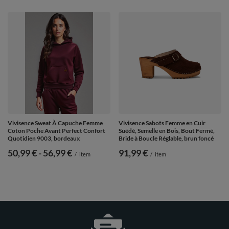
Vivisence Sweat À Capuche Femme
Vivisence Sabots Femme en Cuir
Coton Poche Avant Perfect Confort
Suédé, Semelle en Bois, Bout Fermé,
Quotidien 9003, bordeaux
Bride à Boucle Réglable, brun foncé
de
50,99 €
-
vers le bas
56,99 €
91,99 €
/
item
/
item