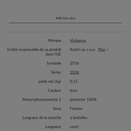
les jambes sont terminées par de la dentelle
ceinture élastique confortable
le modèle est fabriqué en satin de haute qualité, soyeux au
toucher
Afficher plus
Composition : 100% polyester.
Marque
Vivisence
Entité responsable de ce produit
Kontri sp. z o.o.
Plus
dans l'UE
Symbole
2036
Séries
2036
poids net (kg)
0,15
Couleur
écru
Materialkomponente 1
polyester 100%
Sexe
Femme
Longueur de la manche
à bretelles
Longueur
court