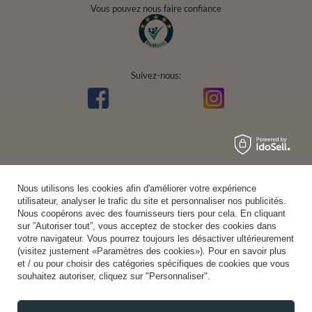
Vous pouvez nous faire confiance
Suivez-nous:
Nous utilisons les cookies afin d'améliorer votre expérience
utilisateur, analyser le trafic du site et personnaliser nos publicités.
Nous coopérons avec des fournisseurs tiers pour cela. En cliquant
sur ”Autoriser tout”, vous acceptez de stocker des cookies dans
votre navigateur. Vous pourrez toujours les désactiver ultérieurement
(visitez justement «Paramètres des cookies»). Pour en savoir plus
et / ou pour choisir des catégories spécifiques de cookies que vous
souhaitez autoriser, cliquez sur "Personnaliser".