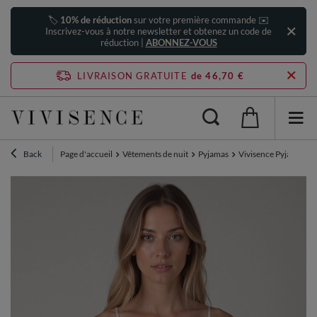
🏷️
10% de réduction
sur votre première commande ✉️
Inscrivez-vous à notre newsletter et obtenez un code de
réduction |
ABONNEZ-VOUS
LIVRAISON GRATUITE
de 46,70 €
Back
Page d'accueil
Vêtements de nuit
Pyjamas
Vivisence Pyjama Ense