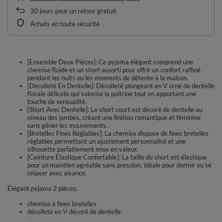
30
jours pour un retour gratuit
Achats en toute sécurité
[Ensemble Deux Pièces]: Ce pyjama élégant comprend une
chemise fluide et un short assorti pour offrir un confort raffiné
pendant les nuits ou les moments de détente à la maison.
[Décolleté En Dentelle]: Décolleté plongeant en V orné de dentelle
florale délicate qui valorise la poitrine tout en apportant une
touche de sensualité.
[Short Avec Dentelle]: Le short court est décoré de dentelle au
niveau des jambes, créant une finition romantique et féminine
sans gêner les mouvements.
[Bretelles Fines Réglables]: La chemise dispose de fines bretelles
réglables permettant un ajustement personnalisé et une
silhouette parfaitement mise en valeur.
[Ceinture Élastique Confortable]: La taille du short est élastique
pour un maintien agréable sans pression, idéale pour dormir ou se
relaxer avec aisance.
Élégant pyjama 2 pièces.
chemise à fines bretelles
décolleté en V décoré de dentelle
short court