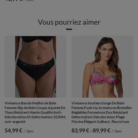
Vous pourriez aimer
Vivisence Bas de Maillot de Bain
Vivisence Soutien Gorge De Bain
Femme Slip de Bain Coupe Ajustée En
Femme Push Up Armatures Bretelles
Tissu Résistant Haute Qualité Anti-
Réglables Fermeture Dos Résistant
Décoloration Et Déformation 3230M,
Déformation Décoloration Plage
noir-argenté
Piscine Élégant Galbant, fleurs/rose
54,99 €
de
83,99 €
-
vers le bas
89,99 €
/
item
/
item