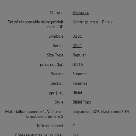
Marque
Vivisence
Entité responsable de ce produit
Kontri sp. z o.o.
Plus
dans l'UE
Symbole
3221
Séries
3221
Size Type
Regular
poids net (kg)
0,115
Season
Summer
Section
Femmes
Type [fre]
Bikini
Style
Bikini Tops
Materialkomponente 1, Valeur de
polyamide 80%, élasthanne 20%
la matière première 2
Taille du bonnet
C
Côtés renforcés par du tissu
Oui