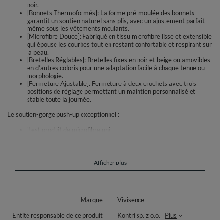
noir.
[Bonnets Thermoformés]: La forme pré-moulée des bonnets
garantit un soutien naturel sans plis, avec un ajustement parfait
même sous les vêtements moulants.
[Microfibre Douce]: Fabriqué en tissu microfibre lisse et extensible
qui épouse les courbes tout en restant confortable et respirant sur
la peau.
[Bretelles Réglables]: Bretelles fixes en noir et beige ou amovibles
en d’autres coloris pour une adaptation facile à chaque tenue ou
morphologie.
[Fermeture Ajustable]: Fermeture à deux crochets avec trois
positions de réglage permettant un maintien personnalisé et
stable toute la journée.
Le soutien-gorge push-up exceptionnel :
il est produit de microfibre uni
les bonnets sont formés thérmiquement
le double rembourrage garantit l'effet push-up exceptionnel
bretelles réglables et inamovibles en couleur : beige-noir
bretelles réglables et amovibles en couleurs : beige, noir,
Afficher plus
bordeaux, beige dentelle
les bonnets sont recouverts de dentelle en couleurs : beige-noir et
beige dentelle
le modèle possède les baleines latérales
Marque
Vivisence
la fermeture aux agrafes : 2 crochets en 3 positions de régulation
Entité responsable de ce produit
Kontri sp. z o.o.
Plus
Composition :