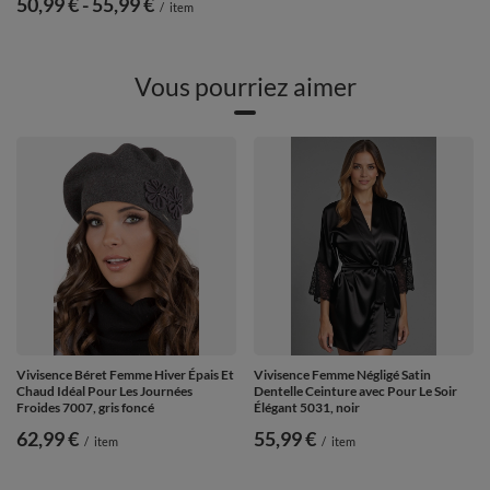
de
50,99 €
-
vers le bas
55,99 €
/
item
Vous pourriez aimer
Vivisence Béret Femme Hiver Épais Et
Vivisence Femme Négligé Satin
Chaud Idéal Pour Les Journées
Dentelle Ceinture avec Pour Le Soir
Froides 7007, gris foncé
Élégant 5031, noir
62,99 €
55,99 €
/
item
/
item