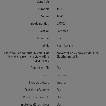
dans l'UE
couleur beige, noir, beige-noir, bordeaux : 54% polyester, 31% polyamide,
Symbole
1041
15% élasthanne
Séries
1041
couleur beige dentelle : 47% polyester, 25% polyamide, 20% nylon, 8%
élasthanne
poids net (kg)
0,092
Section
Femmes
Type [fre]
Bra
Style
Push Up Bra
Materialkomponente 1, Valeur de
polyester 54%, polyamide 31%,
la matière première 2, Matière
élasthanne 15%
première 3
Bonnet profilé
Oui
Sexe
Femme
Type de clôture
agrafes
Bretelles réglables
Oui
Poches pour inserts
Non
Bretelles détachables
Oui