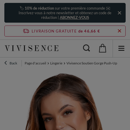
🏷️
10% de réduction
sur votre première commande ✉️
Inscrivez-vous à notre newsletter et obtenez un code de
réduction |
ABONNEZ-VOUS
LIVRAISON GRATUITE
de 46,66 €
Back
Page d'accueil
Lingerie
Vivisence Soutien Gorge Push-Up Rembourr