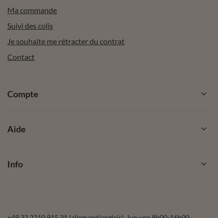
Ma commande
Suivi des colis
Je souhaite me rétracter du contrat
Contact
Compte
Aide
Info
+49 32 2210 915 31 (allemand/anglais)
lun-ven 8h00-16h00