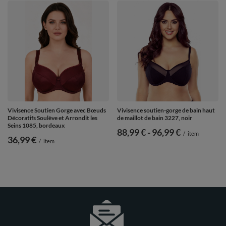
Vivisence Soutien Gorge avec Bœuds
Vivisence soutien-gorge de bain haut
Décoratifs Soulève et Arrondit les
de maillot de bain 3227, noir
Seins 1085, bordeaux
de
88,99 €
-
vers le bas
96,99 €
/
item
36,99 €
/
item