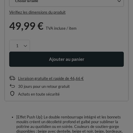
Choisir la taille
Choisir la taille
Vérifiez les dimensions du produit
49,99 €
TVA incluse
/
item
Ajouter au panier
Livraison gratuite et rapide
de
46,66 €
30
jours pour un retour gratuit
Achats en toute sécurité
[Effet Push Up]: Le double rembourrage intégré et les bonnets
moulés créent un décolleté profond et galbé pour sublimer la
poitrine au quotidien ou en soirée. Couleurs de soutien-gorge
disponibles : beige avec dentelle, beige et noir, beige, bordeaux,