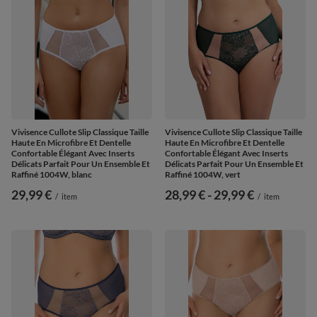
Vivisence Cullote Slip Classique Taille
Vivisence Cullote Slip Classique Taille
Haute En Microfibre Et Dentelle
Haute En Microfibre Et Dentelle
Confortable Élégant Avec Inserts
Confortable Élégant Avec Inserts
Délicats Parfait Pour Un Ensemble Et
Délicats Parfait Pour Un Ensemble Et
Raffiné 1004W, blanc
Raffiné 1004W, vert
29,99 €
de
28,99 €
-
vers le bas
29,99 €
/
item
/
item