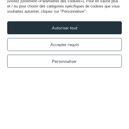
(visitez justement «Paramètres des cookies»). Pour en savoir plus
et / ou pour choisir des catégories spécifiques de cookies que vous
souhaitez autoriser, cliquez sur "Personnaliser".
+49 32 2210 915 31 (allemand/anglais)
lun-ven 8h00-16h00
Autoriser tout
contact@vivisence.com
Vivisence
,
49 Hevea Road
,
DE13 0SH
Burton-on-Trent
Accepter requis
Dans le magasin, nous présentons les prix bruts (TVA comprise).
Personnaliser
Paiements sécurisés
Livraison pratique