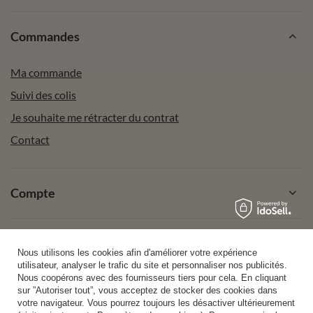
Commandes
Ma commande
Suivi des colis
Je souhaite me rétracter du contrat
Contact
Compte
Aide
Nous utilisons les cookies afin d'améliorer votre expérience
utilisateur, analyser le trafic du site et personnaliser nos publicités.
Nous coopérons avec des fournisseurs tiers pour cela. En cliquant
sur ”Autoriser tout”, vous acceptez de stocker des cookies dans
Info
votre navigateur. Vous pourrez toujours les désactiver ultérieurement