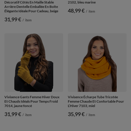
Décoratif Côtés En Maille Stable
2102, bleu marine
Arrière Dentelle Emballée En Boîte
48,99 €
Élégante Idéale Pour Cadeau, beige
/
item
31,99 €
/
item
Vivisence Gants Femme Hiver Doux
Vivisence Écharpe Tube Tricotée
Et Chauds Idéals Pour Temps Froid
Femme Chaude Et Confortable Pour
7014, jaune foncé
L’Hiver 7103, miel
31,99 €
35,99 €
/
item
/
item