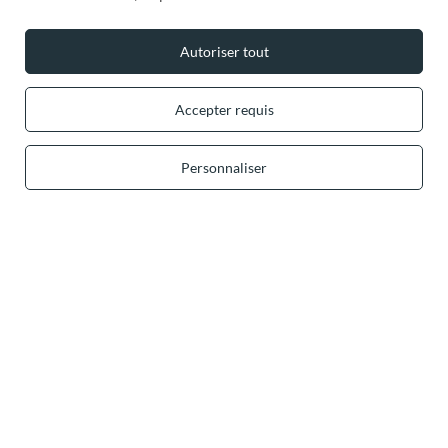
+49 32 2210 915 31 (allemand/anglais)
lun-ven 8h00-16h00
contact@vivisence.com
Autoriser tout
Vivisence
,
49 Hevea Road
,
DE13 0SH
Burton-on-Trent
Accepter requis
Dans le magasin, nous présentons les prix bruts (TVA comprise).
Personnaliser
Paiements sécurisés
Livraison pratique