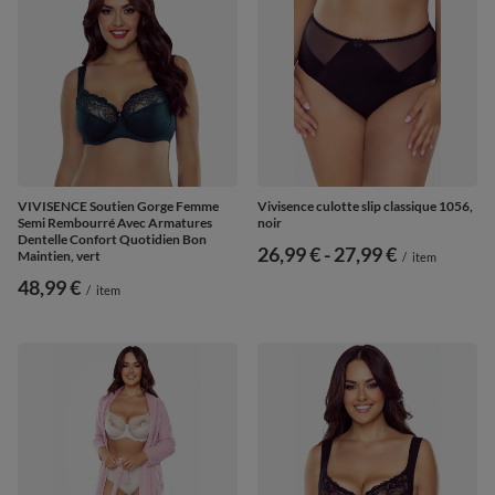
VIVISENCE Soutien Gorge Femme
Vivisence culotte slip classique 1056,
Semi Rembourré Avec Armatures
noir
Dentelle Confort Quotidien Bon
de
26,99 €
-
vers le bas
27,99 €
Maintien, vert
/
item
48,99 €
/
item