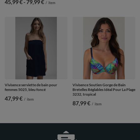
de
45,99 €
-
vers le bas
79,99 €
/
item
Vivisence serviette de bain pour
Vivisence Soutien Gorge de Bain
femmes 5025, bleu foncé
Bretelles Réglables Idéal Pour La Plage
3232, tropical
47,99 €
/
item
87,99 €
/
item