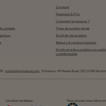
Livraison
Paiement & Prix
Comment se mesurer ?
its achetés
Types de soutien-gorge
actions
Droit de rétractation
r
Retours & remboursements
Droits et préoccupations en matiè
confidentialité
00
contact@vivisence.com
Vivisence
,
49 Hevea Road
,
DE13 0SH
Burton
Livraison pratique
Vous pouvez nous faire co