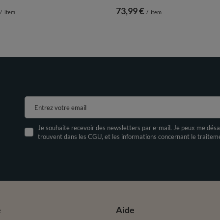
73,99 €
/
item
/
item
Entrez votre email
Je souhaite recevoir des newsletters par e-mail. Je peux me désa
trouvent dans les CGU, et les informations concernant le traite
e
Aide