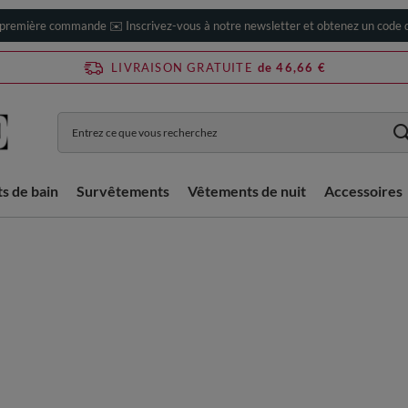
 première commande ✉️ Inscrivez-vous à notre newsletter et obtenez un code d
LIVRAISON GRATUITE
de 46,66 €
ts de bain
Survêtements
Vêtements de nuit
Accessoires