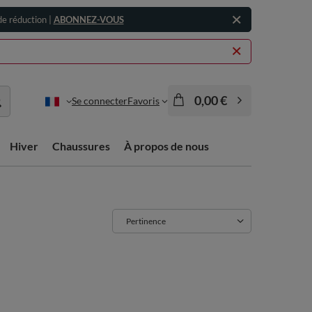
e réduction |
ABONNEZ-VOUS
0,00 €
Se connecter
Favoris
Hiver
Chaussures
À propos de nous
Zmień sortowanie
Pertinence