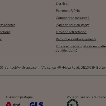
Livraison
Paiement & Prix
Comment se mesurer ?
its achetés
Types de soutien-gorge
actions
Droit de rétractation
r
Retours & remboursements
Droits et préoccupations en matiè
confidentialité
00
contact@vivisence.com
Vivisence
,
49 Hevea Road
,
DE13 0SH
Burton
Livraison pratique
Vous pouvez nous faire co