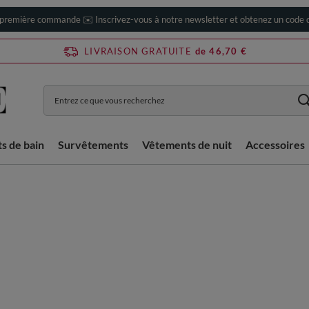
 première commande ✉️ Inscrivez-vous à notre newsletter et obtenez un code d
LIVRAISON GRATUITE
de 46,70 €
ts de bain
Survêtements
Vêtements de nuit
Accessoires