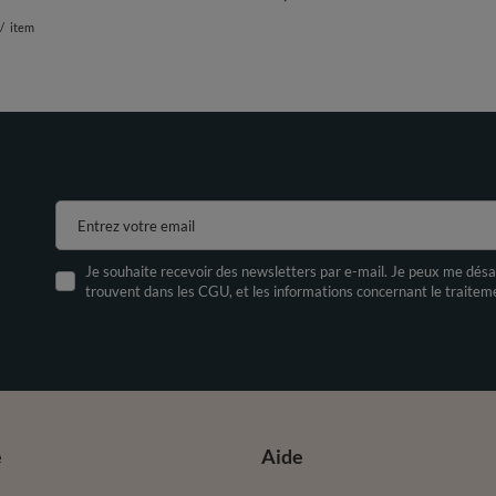
/
item
Entrez votre email
Je souhaite recevoir des newsletters par e-mail. Je peux me désa
trouvent dans les CGU, et les informations concernant le traite
e
Aide