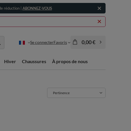
e réduction |
ABONNEZ-VOUS
0,00 €
Se connecter
Favoris
Hiver
Chaussures
À propos de nous
Zmień sortowanie
Pertinence