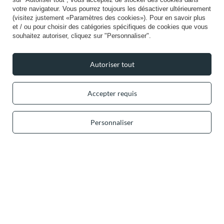
Info
votre navigateur. Vous pourrez toujours les désactiver ultérieurement
(visitez justement «Paramètres des cookies»). Pour en savoir plus
et / ou pour choisir des catégories spécifiques de cookies que vous
souhaitez autoriser, cliquez sur "Personnaliser".
+49 32 2210 915 31 (allemand/anglais)
lun-ven 8h00-16h00
Autoriser tout
contact@vivisence.com
Vivisence
,
49 Hevea Road
,
DE13 0SH
Burton-on-Trent
Accepter requis
Dans le magasin, nous présentons les prix bruts (TVA comprise).
Personnaliser
Paiements sécurisés