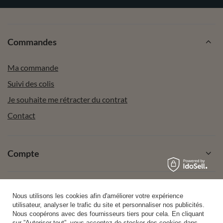
Commandes
Ma commande
Suivi des colis
Je souhaite me rétracter du contrat
Contact
Compte
Aide
Nous utilisons les cookies afin d'améliorer votre expérience
utilisateur, analyser le trafic du site et personnaliser nos publicités.
Nous coopérons avec des fournisseurs tiers pour cela. En cliquant
sur ”Autoriser tout”, vous acceptez de stocker des cookies dans