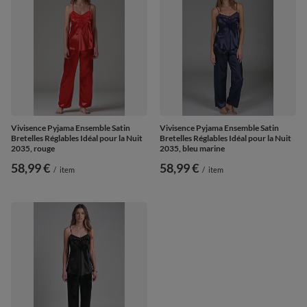
Vivisence Pyjama Ensemble Satin
Vivisence Pyjama Ensemble Satin
Bretelles Réglables Idéal pour la Nuit
Bretelles Réglables Idéal pour la Nuit
2035, rouge
2035, bleu marine
58,99 €
58,99 €
/
item
/
item