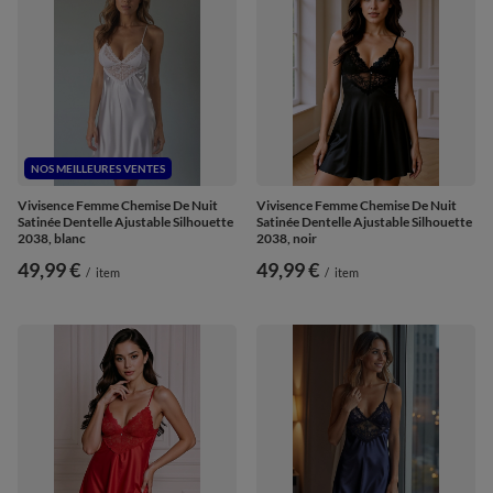
NOS MEILLEURES VENTES
Vivisence Femme Chemise De Nuit
Vivisence Femme Chemise De Nuit
Satinée Dentelle Ajustable Silhouette
Satinée Dentelle Ajustable Silhouette
2038, blanc
2038, noir
49,99 €
49,99 €
/
item
/
item