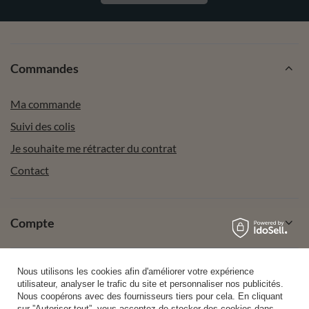
Commandes
Ma commande
Suivi des colis
Je souhaite me rétracter du contrat
Contact
Compte
Aide
Nous utilisons les cookies afin d'améliorer votre expérience
utilisateur, analyser le trafic du site et personnaliser nos publicités.
Nous coopérons avec des fournisseurs tiers pour cela. En cliquant
sur ”Autoriser tout”, vous acceptez de stocker des cookies dans