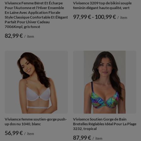
Vivisence Femme Béret Et Écharpe
Vivisence 3209 top de bikini souple
Pour l'Automne et l'Hiver Ensemble
feminin élégant haute qualité, vert
En Laine Avec Application Florale
de
97,99 €
-
vers le bas
100,99 €
Style Classique Confortable Et Élégant
/
item
Parfait Pour Lhiver Cadeau
7006Kmpl, gris foncé
82,99 €
/
item
Vivisence femme soutien-gorge push-
Vivisence Soutien Gorge de Bain
up dos nu 1040, blanc
Bretelles Réglables Idéal Pour La Plage
3232, tropical
56,99 €
/
item
87,99 €
/
item