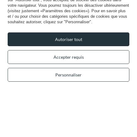
Info
votre navigateur. Vous pourrez toujours les désactiver ultérieurement
(visitez justement «Paramètres des cookies»). Pour en savoir plus
et / ou pour choisir des catégories spécifiques de cookies que vous
souhaitez autoriser, cliquez sur "Personnaliser".
Autoriser tout
+49 32 2210 915 31 (allemand/anglais)
lun-ven 8h00-16h00
contact@vivisence.com
Vivisence
,
49 Hevea Road
,
DE13 0SH
Burton-on-Trent
Accepter requis
Personnaliser
Dans le magasin, nous présentons les prix bruts (TVA comprise).
Paiements sécurisés