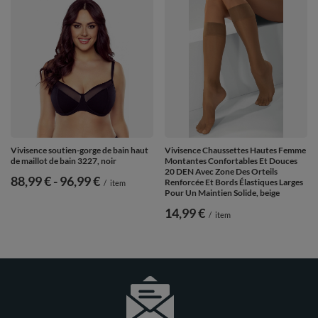
Vivisence soutien-gorge de bain haut
Vivisence Chaussettes Hautes Femme
de maillot de bain 3227, noir
Montantes Confortables Et Douces
20 DEN Avec Zone Des Orteils
de
88,99 €
-
vers le bas
96,99 €
Renforcée Et Bords Élastiques Larges
/
item
Pour Un Maintien Solide, beige
14,99 €
/
item