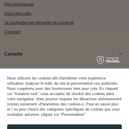
Ma commande
Suivi des colis
Je souhaite me rétracter du contrat
Contact
Compte
Aide
Nous utilisons les cookies afin d'améliorer votre expérience
utilisateur, analyser le trafic du site et personnaliser nos publicités.
Nous coopérons avec des fournisseurs tiers pour cela. En cliquant
sur ”Autoriser tout”, vous acceptez de stocker des cookies dans
Info
votre navigateur. Vous pourrez toujours les désactiver ultérieurement
(visitez justement «Paramètres des cookies»). Pour en savoir plus
et / ou pour choisir des catégories spécifiques de cookies que vous
souhaitez autoriser, cliquez sur "Personnaliser".
+49 32 2210 915 31 (allemand/anglais)
lun-ven 8h00-16h00