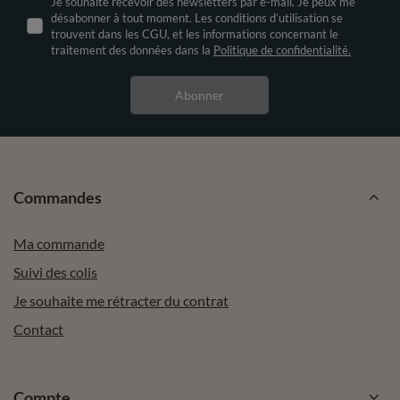
Je souhaite recevoir des newsletters par e-mail. Je peux me
désabonner à tout moment. Les conditions d’utilisation se
trouvent dans les CGU, et les informations concernant le
traitement des données dans la
Politique de confidentialité.
Abonner
Commandes
Ma commande
Suivi des colis
Je souhaite me rétracter du contrat
Contact
Compte