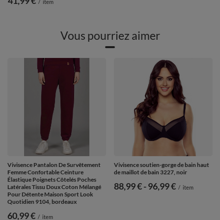
41,99 €
/
item
Vous pourriez aimer
Vivisence Pantalon De Survêtement
Vivisence soutien-gorge de bain haut
Femme Confortable Ceinture
de maillot de bain 3227, noir
Élastique Poignets Côtelés Poches
de
88,99 €
-
vers le bas
96,99 €
Latérales Tissu Doux Coton Mélangé
/
item
Pour Détente Maison Sport Look
Quotidien 9104, bordeaux
60,99 €
/
item