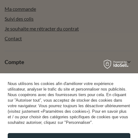
Ma commande
Suivi des colis
Je souhaite me rétracter du contrat
Contact
Compte
Aide
Nous utilisons les cookies afin d'améliorer votre expérience
utilisateur, analyser le trafic du site et personnaliser nos publicités.
Nous coopérons avec des fournisseurs tiers pour cela. En cliquant
sur ”Autoriser tout”, vous acceptez de stocker des cookies dans
Info
votre navigateur. Vous pourrez toujours les désactiver ultérieurement
(visitez justement «Paramètres des cookies»). Pour en savoir plus
et / ou pour choisir des catégories spécifiques de cookies que vous
souhaitez autoriser, cliquez sur "Personnaliser".