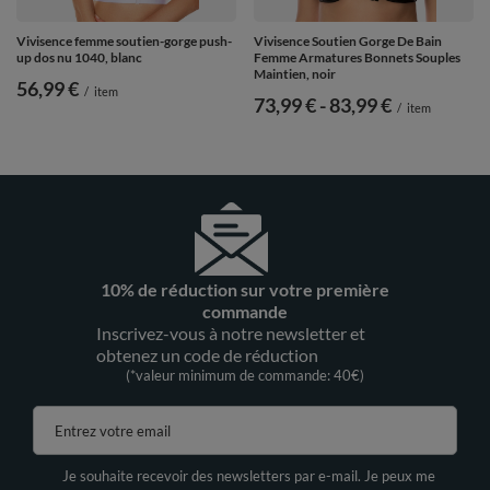
Vivisence femme soutien-gorge push-
Vivisence Soutien Gorge De Bain
up dos nu 1040, blanc
Femme Armatures Bonnets Souples
Maintien, noir
56,99 €
/
item
de
73,99 €
-
vers le bas
83,99 €
/
item
10% de réduction sur votre première
commande
Inscrivez-vous à notre newsletter et
obtenez un code de réduction
(*valeur minimum de commande: 40€)
Entrez votre email
Je souhaite recevoir des newsletters par e-mail. Je peux me