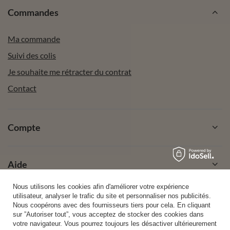
Commandes
Ma commande
Suivi des colis
Je souhaite me rétracter du contrat
Contact
Compte
Aide
Nous utilisons les cookies afin d'améliorer votre expérience
utilisateur, analyser le trafic du site et personnaliser nos publicités.
Info
Nous coopérons avec des fournisseurs tiers pour cela. En cliquant
sur ”Autoriser tout”, vous acceptez de stocker des cookies dans
votre navigateur. Vous pourrez toujours les désactiver ultérieurement