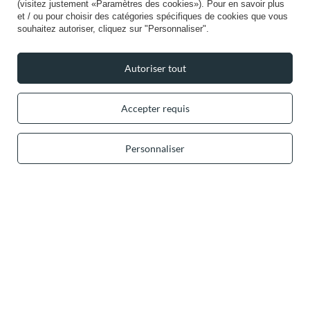
(visitez justement «Paramètres des cookies»). Pour en savoir plus
et / ou pour choisir des catégories spécifiques de cookies que vous
souhaitez autoriser, cliquez sur "Personnaliser".
+49 32 2210 915 31 (allemand/anglais)
lun-ven 8h00-16h00
contact@vivisence.com
Autoriser tout
Vivisence
,
49 Hevea Road
,
DE13 0SH
Burton-on-Trent
Accepter requis
Dans le magasin, nous présentons les prix bruts (TVA comprise).
Personnaliser
Paiements sécurisés
Livraison pratique