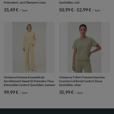
Polyvalent, vert/flamants roses
Quotidien, noir
31,49 €
de
50,99 €
-
vers le bas
52,99 €
/
item
/
item
Vivisence Femme Ensemble de
Vivisence T-Shirt Femme Manches
Survêtement Sweat Et Pantalon Tissu
Courtes Col Rond Confort Doux
Extensible Confort Quotidien, banane
Quotidien, olive
99,99 €
35,99 €
/
item
/
item