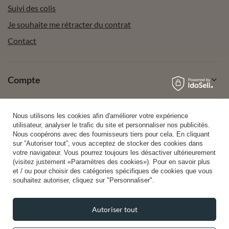
Suivi des colis
Je souhaite me rétracter du contrat
Contact
Compte
Aide
Nous utilisons les cookies afin d'améliorer votre expérience
utilisateur, analyser le trafic du site et personnaliser nos publicités.
Nous coopérons avec des fournisseurs tiers pour cela. En cliquant
sur ”Autoriser tout”, vous acceptez de stocker des cookies dans
Info
votre navigateur. Vous pourrez toujours les désactiver ultérieurement
(visitez justement «Paramètres des cookies»). Pour en savoir plus
et / ou pour choisir des catégories spécifiques de cookies que vous
souhaitez autoriser, cliquez sur "Personnaliser".
Autoriser tout
+49 32 2210 915 31 (allemand/anglais)
lun-ven 8h00-16h00
contact@vivisence.com