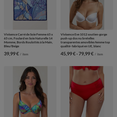
Vivisence Carré de Soie Femme 65 x
Vivisence Eve 1012 soutien-gorge
65 cm, Foulard en Soie Naturelle 14
push-up dos nu bretelles
Momme, Bords Roulottés à la Main,
transparentes amovibles femme top
Bleu/Beige
qualité- fabriqué en UE, blanc
39,99 €
de
45,99 €
-
vers le bas
79,99 €
/
item
/
item