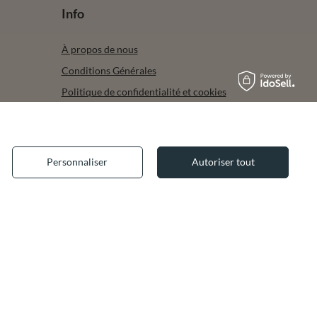
Info
À propos de nous
Conditions Générales
Politique de confidentialité et cookies
Mentions Légales
Garantie Légale
Accessibilité du site
Personnaliser
Autoriser tout
re de
✕
-on-Trent