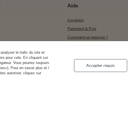
e
Aide
Livraison
Paiement & Prix
Comment se mesurer ?
its achetés
Types de soutien-gorge
analyser le trafic du site et
actions
Droit de rétractation
rs pour cela. En cliquant sur
r
Retours & remboursements
igateur. Vous pourrez toujours
Accepter requis
es»). Pour en savoir plus et /
Droits et préoccupations en matiè
ez autoriser, cliquez sur
confidentialité
00
contact@vivisence.com
Vivisence
,
49 Hevea Road
,
DE13 0SH
Burton