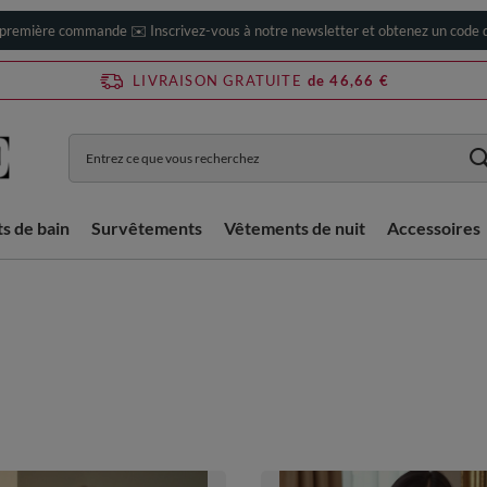
 première commande ✉️ Inscrivez-vous à notre newsletter et obtenez un code d
LIVRAISON GRATUITE
de 46,66 €
ts de bain
Survêtements
Vêtements de nuit
Accessoires