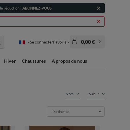
e réduction |
ABONNEZ-VOUS
0,00 €
Se connecter
Favoris
Hiver
Chaussures
À propos de nous
Sizes
Couleur
Zmień sortowanie
Pertinence