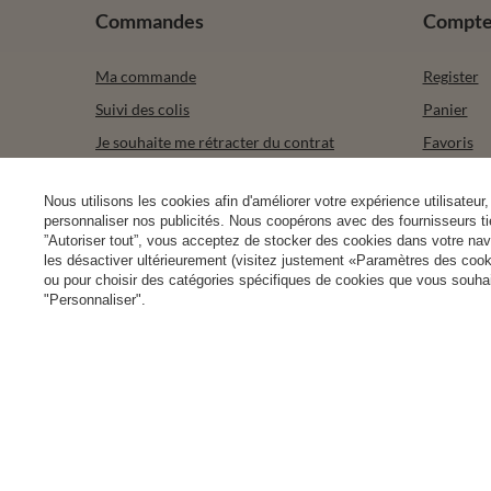
Commandes
Compt
Ma commande
Register
Suivi des colis
Panier
Je souhaite me rétracter du contrat
Favoris
Contact
Les produ
Nous utilisons les cookies afin d'améliorer votre expérience utilisateur, 
Mes trans
personnaliser nos publicités. Nous coopérons avec des fournisseurs tie
Newslette
”Autoriser tout”, vous acceptez de stocker des cookies dans votre nav
les désactiver ultérieurement (visitez justement «Paramètres des cooki
ou pour choisir des catégories spécifiques de cookies que vous souhait
"Personnaliser".
+49 32 2210 915 31 (allemand/anglais)
lun-ven 8h00-16h
Dans le magasin, nous présentons les prix bruts (TVA comprise).