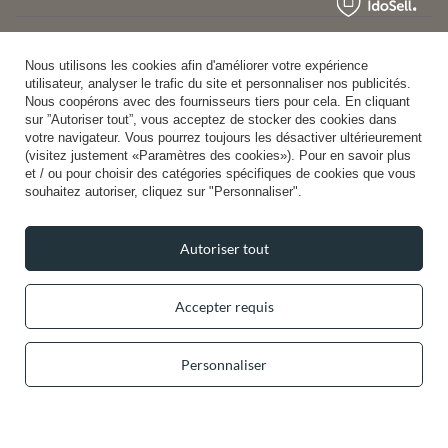
Aide
Nous utilisons les cookies afin d'améliorer votre expérience
utilisateur, analyser le trafic du site et personnaliser nos publicités.
Nous coopérons avec des fournisseurs tiers pour cela. En cliquant
sur ”Autoriser tout”, vous acceptez de stocker des cookies dans
Info
votre navigateur. Vous pourrez toujours les désactiver ultérieurement
(visitez justement «Paramètres des cookies»). Pour en savoir plus
et / ou pour choisir des catégories spécifiques de cookies que vous
souhaitez autoriser, cliquez sur "Personnaliser".
+49 32 2210 915 31 (allemand/anglais)
lun-ven 8h00-16h00
Autoriser tout
contact@vivisence.com
Vivisence
,
49 Hevea Road
,
DE13 0SH
Burton-on-Trent
Accepter requis
Dans le magasin, nous présentons les prix bruts (TVA comprise).
Personnaliser