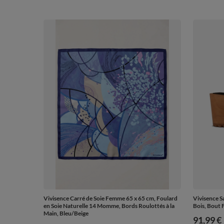
Vivisence Carré de Soie Femme 65 x 65 cm, Foulard
Vivisence S
en Soie Naturelle 14 Momme, Bords Roulottés à la
Bois, Bout 
Main, Bleu/Beige
91,99 €