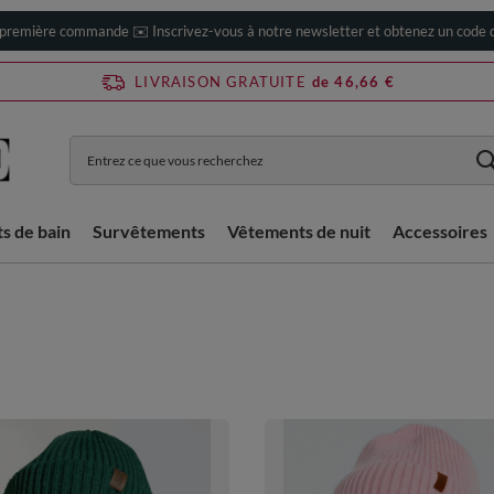
 première commande ✉️ Inscrivez-vous à notre newsletter et obtenez un code d
LIVRAISON GRATUITE
de 46,66 €
ts de bain
Survêtements
Vêtements de nuit
Accessoires