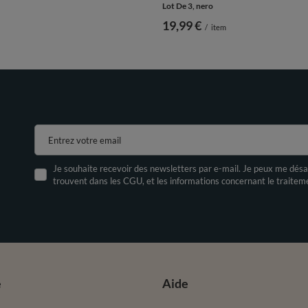
Lot De 3, nero
19,99 €
/
item
Entrez votre email
Je souhaite recevoir des newsletters par e-mail. Je peux me désa
trouvent dans les CGU, et les informations concernant le traite
e
Aide