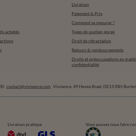
Livraison
Paiement & Prix
Comment se mesurer ?
its achetés
Types de soutien-gorge
actions
Droit de rétractation
r
Retours & remboursements
Droits et préoccupations en matiè
confidentialité
00
contact@vivisence.com
Vivisence
,
49 Hevea Road
,
DE13 0SH
Burton
Livraison pratique
Vous pouvez nous faire co