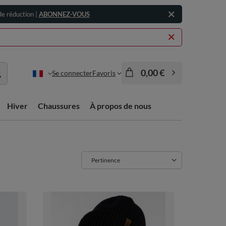
e réduction |
ABONNEZ-VOUS
0,00 €
Se connecter
Favoris
Hiver
Chaussures
À propos de nous
Zmień sortowanie
Pertinence