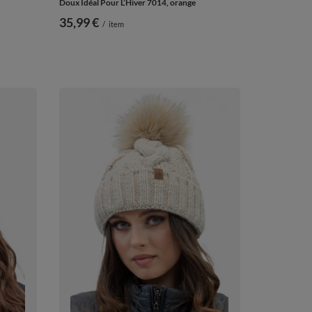
Doux Idéal Pour L’Hiver 7014, orange
35,99 €
/
item