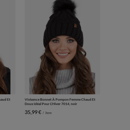
aud Et
Vivisence Bonnet À Pompon Femme Chaud Et
Doux Idéal Pour L’Hiver 7014, noir
35,99 €
/
item