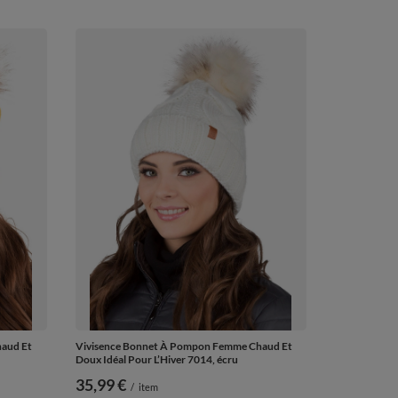
aud Et
Vivisence Bonnet À Pompon Femme Chaud Et
Doux Idéal Pour L’Hiver 7014, écru
35,99 €
/
item