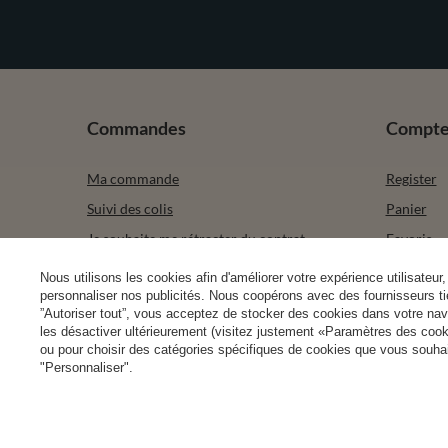
Commandes
Compt
Ma commande
Register
Suivi des colis
Panier
Je souhaite me rétracter du contrat
Favoris
Contact
Les produ
Nous utilisons les cookies afin d'améliorer votre expérience utilisateur, 
personnaliser nos publicités. Nous coopérons avec des fournisseurs tie
Mes trans
”Autoriser tout”, vous acceptez de stocker des cookies dans votre nav
Newslette
les désactiver ultérieurement (visitez justement «Paramètres des cooki
ou pour choisir des catégories spécifiques de cookies que vous souhait
"Personnaliser".