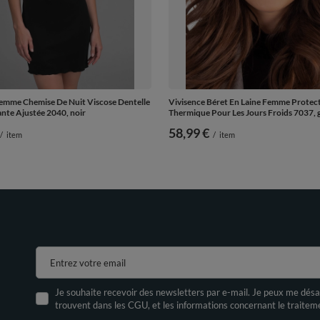
emme Chemise De Nuit Viscose Dentelle
Vivisence Béret En Laine Femme Protec
nte Ajustée 2040, noir
Thermique Pour Les Jours Froids 7037, gr
58,99 €
/
item
/
item
Entrez votre email
Je souhaite recevoir des newsletters par e-mail. Je peux me désa
trouvent dans les CGU, et les informations concernant le traite