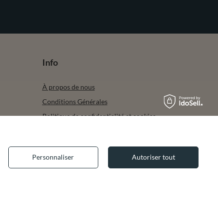
Info
À propos de nous
Conditions Générales
Politique de confidentialité et cookies
Mentions Légales
Garantie Légale
Personnaliser
Autoriser tout
Accessibilité du site
re de
✕