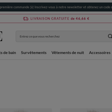
 première commande ✉️ Inscrivez-vous à notre newsletter et obtenez un code d
LIVRAISON GRATUITE
de 46,66 €
ts de bain
Survêtements
Vêtements de nuit
Accessoires