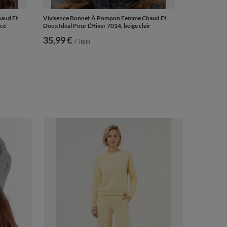
aud Et
Vivisence Bonnet À Pompon Femme Chaud Et
ncé
Doux Idéal Pour L’Hiver 7014, beige clair
35,99 €
/
item