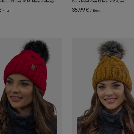
l Pour L’Hiver 7014, blanc mélange
Doux Idéal Pour L’Hiver 7014, vert
€
35,99 €
/
item
/
item