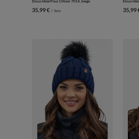
Doux Idéal Pour L’Hiver 7014, beige
Doux Idéa
35,99 €
35,99 
/
item