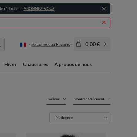
e réduction |
ABONNEZ-VOUS
0,00 €
Se connecter
Favoris
Hiver
Chaussures
À propos de nous
Couleur
Montrer seulement
Zmień sortowanie
Pertinence