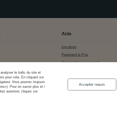
e
Aide
Livraison
Paiement & Prix
Comment se mesurer ?
its achetés
Types de soutien-gorge
analyser le trafic du site et
rs pour cela. En cliquant sur
actions
Droit de rétractation
igateur. Vous pourrez toujours
Accepter requis
r
Retours & remboursements
es»). Pour en savoir plus et /
ez autoriser, cliquez sur
Droits et préoccupations en matiè
confidentialité