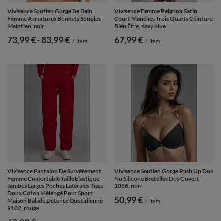
Vivisence Soutien Gorge De Bain
Vivisence Femme Peignoir Satin
Femme Armatures Bonnets Souples
Court Manches Trois Quarts Ceinture
Maintien, noir
Bien Être, navy blue
de
73,99 €
-
vers le bas
83,99 €
67,99 €
/
item
/
item
Vivisence Pantalon De Survêtement
Vivisence Soutien Gorge Push Up Dos
Femme Confortable Taille Élastique
Nu Silicone Bretelles Dos Ouvert
Jambes Larges Poches Latérales Tissu
1086, noir
Doux Coton Mélangé Pour Sport
50,99 €
Maison Balade Détente Quotidienne
/
item
9102, rouge