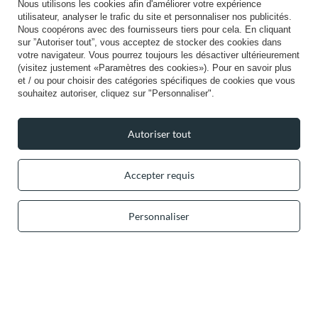
Nous utilisons les cookies afin d'améliorer votre expérience
Aide
utilisateur, analyser le trafic du site et personnaliser nos publicités.
Nous coopérons avec des fournisseurs tiers pour cela. En cliquant
sur ”Autoriser tout”, vous acceptez de stocker des cookies dans
votre navigateur. Vous pourrez toujours les désactiver ultérieurement
Info
(visitez justement «Paramètres des cookies»). Pour en savoir plus
et / ou pour choisir des catégories spécifiques de cookies que vous
souhaitez autoriser, cliquez sur "Personnaliser".
Autoriser tout
+49 32 2210 915 31 (allemand/anglais)
lun-ven 8h00-16h00
contact@vivisence.com
Accepter requis
Vivisence
,
49 Hevea Road
,
DE13 0SH
Burton-on-Trent
Personnaliser
Dans le magasin, nous présentons les prix bruts (TVA comprise).
Paiements sécurisés