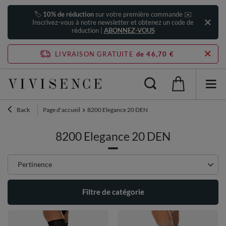
🏷️
10% de réduction
sur votre première commande ✉️
Inscrivez-vous à notre newsletter et obtenez un code de
réduction |
ABONNEZ-VOUS
LIVRAISON GRATUITE
de 46,70 €
Back
Page d'accueil
8200 Elegance 20 DEN
8200 Elegance 20 DEN
Zmień sortowanie
Pertinence
Filtre de catégorie