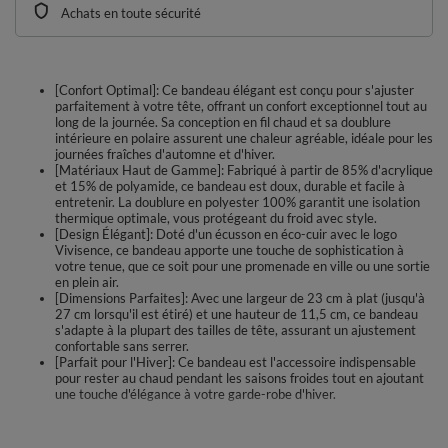
Achats en toute sécurité
[Confort Optimal]: Ce bandeau élégant est conçu pour s'ajuster
parfaitement à votre tête, offrant un confort exceptionnel tout au
long de la journée. Sa conception en fil chaud et sa doublure
intérieure en polaire assurent une chaleur agréable, idéale pour les
journées fraîches d'automne et d'hiver.
[Matériaux Haut de Gamme]: Fabriqué à partir de 85% d'acrylique
et 15% de polyamide, ce bandeau est doux, durable et facile à
entretenir. La doublure en polyester 100% garantit une isolation
thermique optimale, vous protégeant du froid avec style.
[Design Élégant]: Doté d'un écusson en éco-cuir avec le logo
Vivisence, ce bandeau apporte une touche de sophistication à
votre tenue, que ce soit pour une promenade en ville ou une sortie
en plein air.
[Dimensions Parfaites]: Avec une largeur de 23 cm à plat (jusqu'à
27 cm lorsqu'il est étiré) et une hauteur de 11,5 cm, ce bandeau
s'adapte à la plupart des tailles de tête, assurant un ajustement
confortable sans serrer.
[Parfait pour l'Hiver]: Ce bandeau est l'accessoire indispensable
pour rester au chaud pendant les saisons froides tout en ajoutant
une touche d'élégance à votre garde-robe d'hiver.
Bandeau élégant :