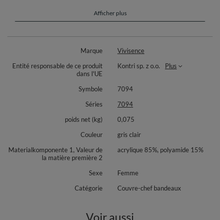
parfaitement ajusté à la tête
fabriqué en fil chaud
Afficher plus
doublure intérieure en polaire
écusson en éco-cuir avec logo Vivisence
parfait pour les journées d'automne et d'hiver
Dimensions :
Marque
Vivisence
Largeur : environ 23cm (à plat), environ 27cm (lorsqu'il est étiré).
Entité responsable de ce produit
Kontri sp. z o.o.
Plus
dans l'UE
Hauteur : environ 11,5cm.
Symbole
7094
Composition : 85% acrylique, 15% polyamide.
Séries
7094
Doublure : 100% polyester.
poids net (kg)
0,075
Couleur
gris clair
Materialkomponente 1, Valeur de
acrylique 85%, polyamide 15%
la matière première 2
Sexe
Femme
Catégorie
Couvre-chef bandeaux
Voir aussi