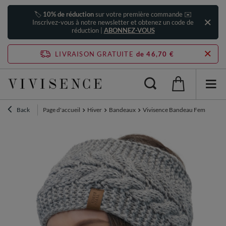
🏷️
10% de réduction
sur votre première commande ✉️
Inscrivez-vous à notre newsletter et obtenez un code de
réduction |
ABONNEZ-VOUS
LIVRAISON GRATUITE
de 46,70 €
Back
Page d'accueil
Hiver
Bandeaux
Vivisence Bandeau Femme En Fil 