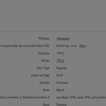
Marque
Vivisence
é responsable de ce produit dans l'UE
Kontri sp. z o.o.
Plus
Symbole
7051
Séries
7051
Size Type
Regular
poids net (kg)
0,14
Section
Femmes
Style
Beret
ière première 2, Matière première 3
acrylique 50%, laine 30%, polyamid
Sexe
Femme