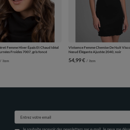
éret Femme Hiver Épais Et Chaud Idéal
Vivisence Femme Chemise De Nuit Visco
urnées Froides 7007, gris foncé
Nœud Élégante Ajustée 2040, noir
54,99 €
/
item
/
item
Entrez votre email
Je souhaite recevoir des newsletters par e-mail. Je peux me désa