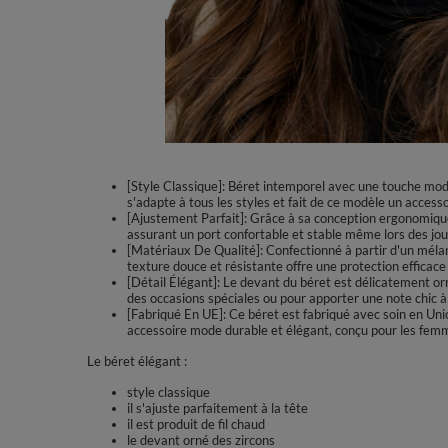
[Style Classique]: Béret intemporel avec une touche mode
s'adapte à tous les styles et fait de ce modèle un acces
[Ajustement Parfait]: Grâce à sa conception ergonomique, 
assurant un port confortable et stable même lors des jo
[Matériaux De Qualité]: Confectionné à partir d'un mélan
texture douce et résistante offre une protection efficace 
[Détail Élégant]: Le devant du béret est délicatement orn
des occasions spéciales ou pour apporter une note chic à
[Fabriqué En UE]: Ce béret est fabriqué avec soin en Uni
accessoire mode durable et élégant, conçu pour les femm
Le béret élégant :
style classique
il s'ajuste parfaitement à la tête
il est produit de fil chaud
le devant orné des zircons