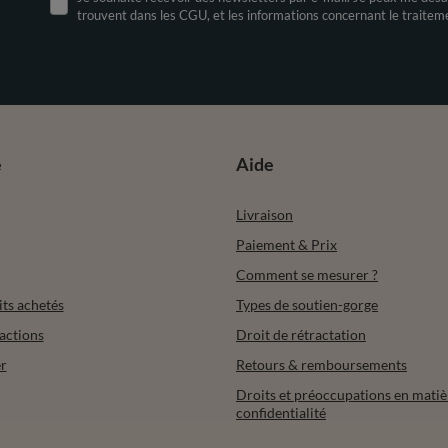
trouvent dans les CGU, et les informations concernant le traite
e
Aide
Livraison
Paiement & Prix
Comment se mesurer ?
its achetés
Types de soutien-gorge
actions
Droit de rétractation
r
Retours & remboursements
Droits et préoccupations en matiè
confidentialité