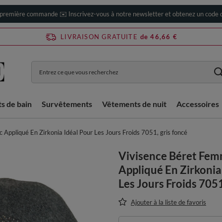
 première commande ✉️ Inscrivez-vous à notre newsletter et obtenez un code d
LIVRAISON GRATUITE
de 46,66 €
ts de bain
Survêtements
Vêtements de nuit
Accessoires
Appliqué En Zirkonia Idéal Pour Les Jours Froids 7051, gris foncé
Vivisence Béret Fe
Appliqué En Zirkonia
Les Jours Froids 7051
Ajouter à la liste de favoris