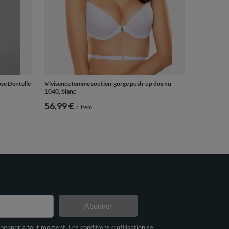
se Dentelle
Vivisence femme soutien-gorge push-up dos nu
1040, blanc
56,99 €
/
item
Abonner
bonner à tout moment. Les conditions d’utilisation se