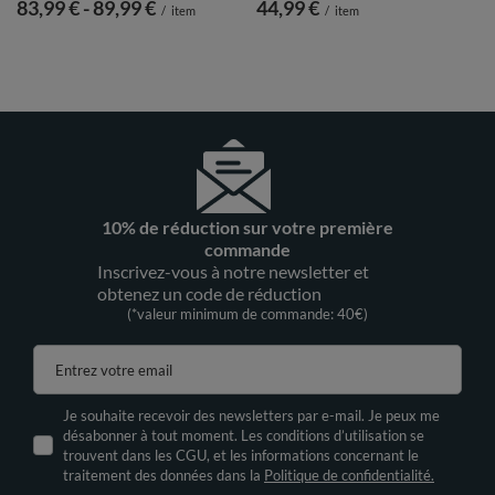
de
83,99 €
-
vers le bas
89,99 €
44,99 €
/
item
/
item
10% de réduction sur votre première
commande
Inscrivez-vous à notre newsletter et
obtenez un code de réduction
(*valeur minimum de commande: 40€)
Entrez votre email
Je souhaite recevoir des newsletters par e-mail. Je peux me
désabonner à tout moment. Les conditions d’utilisation se
trouvent dans les CGU, et les informations concernant le
traitement des données dans la
Politique de confidentialité.