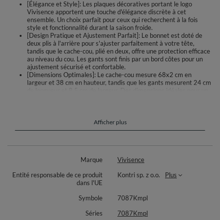
[Élégance et Style]: Les plaques décoratives portant le logo
Vivisence apportent une touche d'élégance discrète à cet
ensemble. Un choix parfait pour ceux qui recherchent à la fois
style et fonctionnalité durant la saison froide.
[Design Pratique et Ajustement Parfait]: Le bonnet est doté de
deux plis à l'arrière pour s'ajuster parfaitement à votre tête,
tandis que le cache-cou, plié en deux, offre une protection efficace
au niveau du cou. Les gants sont finis par un bord côtes pour un
ajustement sécurisé et confortable.
[Dimensions Optimales]: Le cache-cou mesure 68x2 cm en
largeur et 38 cm en hauteur, tandis que les gants mesurent 24 cm
de longueur et 8,5 cm de largeur. Des dimensions idéales pour un
confort maximal et une protection efficace contre le froid.
Ensemble en laine - bonnet, écharpe et gants.
Afficher plus
Bonnet :
parfaitement ajusté à la tête
deux plis à l'arrière pour un ajustement parfait
l'intérieur est doublé
Marque
Vivisence
Cache-cou :
Entité responsable de ce produit
Kontri sp. z o.o.
Plus
dans l'UE
plié en deux fois
dimensions : largeur - environ 68cm x2, hauteur - environ 38cm.
Symbole
7087Kmpl
Gants à cinq doigts :
Séries
7087Kmpl