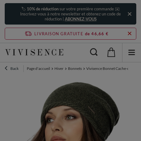
🏷️
10% de réduction
sur votre première commande ✉️
Inscrivez-vous à notre newsletter et obtenez un code de
réduction |
ABONNEZ-VOUS
LIVRAISON GRATUITE
de 46,66 €
Back
Page d'accueil
Hiver
Bonnets
Vivisence Bonnet Cache-cou et G