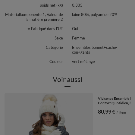
le dessus est fini par un bord côtes
poids net (kg)
0,335
dimensions : longueur - environ 24cm, largeur - environ 8,5cm.
Materialkomponente 1, Valeur de
laine 80%, polyamide 20%
L'ensemble sera parfait pour les froides journées d'hiver.
la matière première 2
set est fabriqué en fil de laine chaud.
⭐ Fabriqué dans l'UE
Oui
plaques décoratives avec le logo Vivisence
Sexe
Femme
haute qualité
Catégorie
Ensembles bonnet+cache-
Composition : 80% laine, 20% polyamide.
cou+gants
Couleur
vert mélange
Voir aussi
Vivisence Ensemble Hi
Confort Quotidien, be
80,99 €
/
item