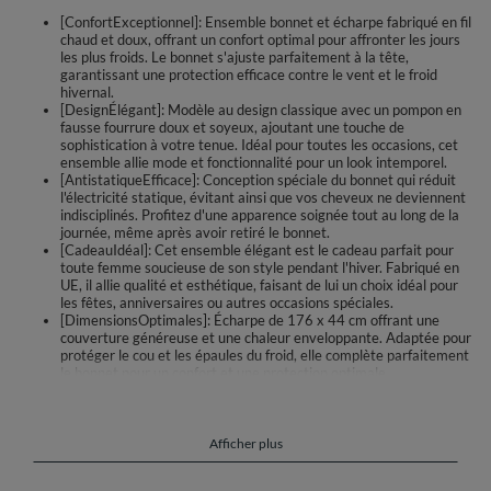
[ConfortExceptionnel]: Ensemble bonnet et écharpe fabriqué en fil
chaud et doux, offrant un confort optimal pour affronter les jours
les plus froids. Le bonnet s'ajuste parfaitement à la tête,
garantissant une protection efficace contre le vent et le froid
hivernal.
[DesignÉlégant]: Modèle au design classique avec un pompon en
fausse fourrure doux et soyeux, ajoutant une touche de
sophistication à votre tenue. Idéal pour toutes les occasions, cet
ensemble allie mode et fonctionnalité pour un look intemporel.
[AntistatiqueEfficace]: Conception spéciale du bonnet qui réduit
l'électricité statique, évitant ainsi que vos cheveux ne deviennent
indisciplinés. Profitez d'une apparence soignée tout au long de la
journée, même après avoir retiré le bonnet.
[CadeauIdéal]: Cet ensemble élégant est le cadeau parfait pour
toute femme soucieuse de son style pendant l'hiver. Fabriqué en
UE, il allie qualité et esthétique, faisant de lui un choix idéal pour
les fêtes, anniversaires ou autres occasions spéciales.
[DimensionsOptimales]: Écharpe de 176 x 44 cm offrant une
couverture généreuse et une chaleur enveloppante. Adaptée pour
protéger le cou et les épaules du froid, elle complète parfaitement
le bonnet pour un confort et une protection optimale.
L'ensemble élégant :
bonnet et écharpe
Afficher plus
façon classique
produit de fil chaud