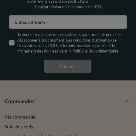
obtenez un code de réduction
(*valeur minimum de commande: 40€)
Entrez votre email
Je souhaite recevoir des newsletters par e-mail. Je peux me
désabonner à tout moment. Les conditions d’utilisation se
trouvent dans les CGU, et les informations concernant le
traitement des données dans la
Politique de confidentialité.
Abonner
Commandes
Ma commande
Suivi des colis