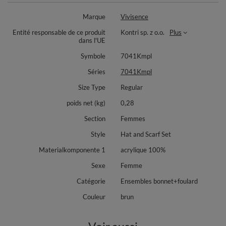
bonnet s'ajuste parfaitement à la tête
le pompon est fait de fausse fourrure doux
Marque
Vivisence
le modèle ne provoque pas les cheveux electrique
Entité responsable de ce produit
Kontri sp. z o.o.
Plus
Dimensions d'écharpe : 176 x 44 cm
dans l'UE
Ce bonnet c'est une proposition idéal pour le cadeau.
Symbole
7041Kmpl
Modèle fabriqué en UE
Séries
7041Kmpl
Composition : 100% acrylique
Size Type
Regular
poids net (kg)
0,28
Section
Femmes
Style
Hat and Scarf Set
Materialkomponente 1
acrylique 100%
Sexe
Femme
Catégorie
Ensembles bonnet+foulard
Couleur
brun