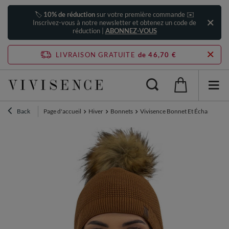
🏷️
10% de réduction
sur votre première commande ✉️
Inscrivez-vous à notre newsletter et obtenez un code de
réduction |
ABONNEZ-VOUS
LIVRAISON GRATUITE
de 46,70 €
Back
Page d'accueil
Hiver
Bonnets
Vivisence Bonnet Et Écharpe Ens