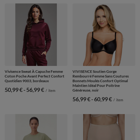
Vivisence Sweat À Capuche Femme
VIVISENCE Soutien Gorge
Coton Poche Avant Perfect Confort
Rembourré Femme Sans Coutures
Quotidien 9003, bordeaux
Bonnets Moulés Confort Optimal
Maintien Idéal Pour Poitrine
de
50,99 €
-
vers le bas
56,99 €
Généreuse, noir
/
item
de
56,99 €
-
vers le bas
60,99 €
/
item