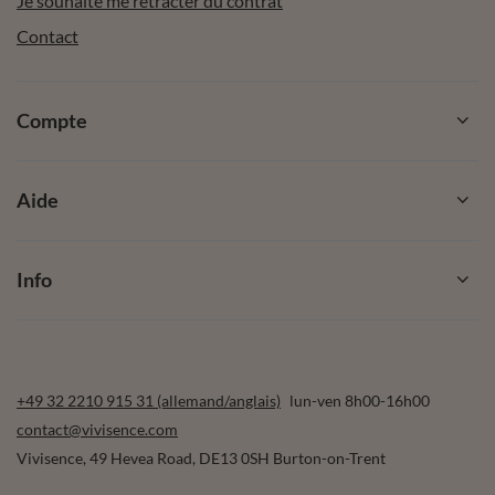
Je souhaite me rétracter du contrat
Contact
Compte
Aide
Info
+49 32 2210 915 31 (allemand/anglais)
lun-ven 8h00-16h00
contact@vivisence.com
Vivisence
,
49 Hevea Road
,
DE13 0SH
Burton-on-Trent