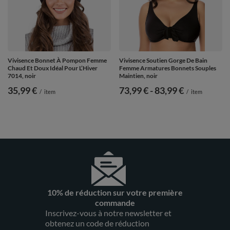
Vivisence Bonnet À Pompon Femme
Vivisence Soutien Gorge De Bain
Chaud Et Doux Idéal Pour L’Hiver
Femme Armatures Bonnets Souples
7014, noir
Maintien, noir
35,99 €
de
73,99 €
-
vers le bas
83,99 €
/
item
/
item
10% de réduction sur votre première
commande
Inscrivez-vous à notre newsletter et
obtenez un code de réduction