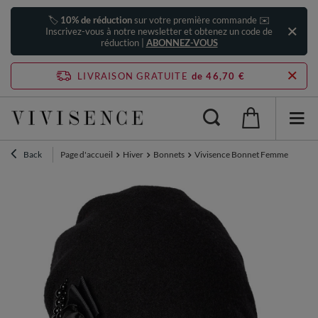
🏷️
10% de réduction
sur votre première commande ✉️
Inscrivez-vous à notre newsletter et obtenez un code de
réduction |
ABONNEZ-VOUS
LIVRAISON GRATUITE
de 46,70 €
Back
Page d'accueil
Hiver
Bonnets
Vivisence Bonnet Femme Hiver En