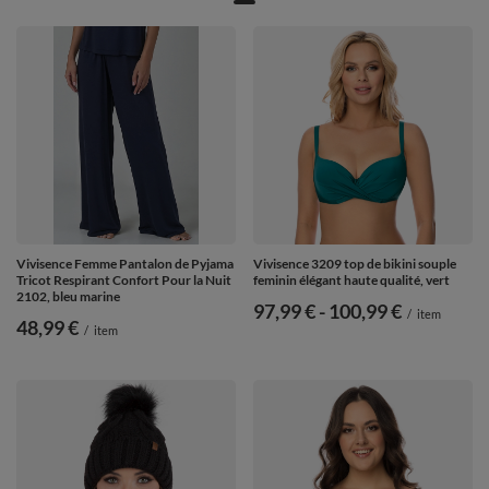
Vivisence Femme Pantalon de Pyjama
Vivisence 3209 top de bikini souple
Tricot Respirant Confort Pour la Nuit
feminin élégant haute qualité, vert
2102, bleu marine
de
97,99 €
-
vers le bas
100,99 €
/
item
48,99 €
/
item