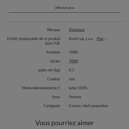
qualité a été utilisée pour sa fabrication. Le fil est certifié par la norme
Oeko-Tex.
Afficher plus
Plus de détails sur le produit :
bonnet avec un pli à l'arrière qui attire l'attention.
élastique à l'arrière pour un ajustement parfait sur la tête.
Marque
Vivisence
centre doublé de polaire chaude.
Entité responsable de ce produit
Kontri sp. z o.o.
Plus
les cheveux ne sont pas électrisés sous le bonnet
dans l'UE
sur le côté, une application fantaisie décorée de roses en satin et
de perles de différentes tailles.
Symbole
7080
laine de haute qualité
parfait pour les froides journées d'hiver
Séries
7080
une excellente idée de cadeau
poids net (kg)
0,1
Composition : 100% laine.
Couleur
noir
Chaque produit de la collection Vivisence fait main est envoyé dans une
boîte de rangement décorative.
Materialkomponente 1
laine 100%
Fabriqué en Pologne.
Sexe
Femme
Catégorie
Couvre-chef casquettes
Vous pourriez aimer