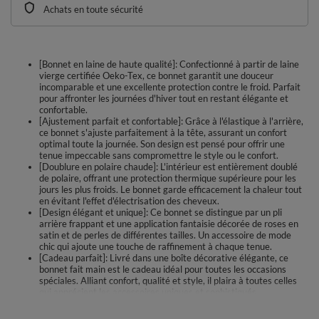
Achats en toute sécurité
[Bonnet en laine de haute qualité]: Confectionné à partir de laine
vierge certifiée Oeko-Tex, ce bonnet garantit une douceur
incomparable et une excellente protection contre le froid. Parfait
pour affronter les journées d'hiver tout en restant élégante et
confortable.
[Ajustement parfait et confortable]: Grâce à l'élastique à l'arrière,
ce bonnet s'ajuste parfaitement à la tête, assurant un confort
optimal toute la journée. Son design est pensé pour offrir une
tenue impeccable sans compromettre le style ou le confort.
[Doublure en polaire chaude]: L'intérieur est entièrement doublé
de polaire, offrant une protection thermique supérieure pour les
jours les plus froids. Le bonnet garde efficacement la chaleur tout
en évitant l'effet d'électrisation des cheveux.
[Design élégant et unique]: Ce bonnet se distingue par un pli
arrière frappant et une application fantaisie décorée de roses en
satin et de perles de différentes tailles. Un accessoire de mode
chic qui ajoute une touche de raffinement à chaque tenue.
[Cadeau parfait]: Livré dans une boîte décorative élégante, ce
bonnet fait main est le cadeau idéal pour toutes les occasions
spéciales. Alliant confort, qualité et style, il plaira à toutes celles
qui apprécient les accessoires uniques et sophistiqués.
Un chapeau élégant fait à la main. La laine vierge Woolmark® de haute