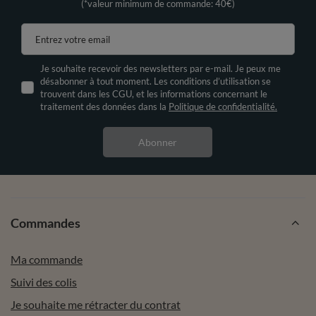
(*valeur minimum de commande: 40€)
Entrez votre email
Je souhaite recevoir des newsletters par e-mail. Je peux me
désabonner à tout moment. Les conditions d’utilisation se
trouvent dans les CGU, et les informations concernant le
traitement des données dans la
Politique de confidentialité.
Abonner
Commandes
Ma commande
Suivi des colis
Je souhaite me rétracter du contrat