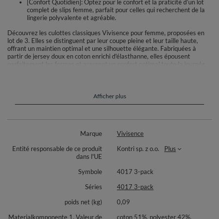
[Confort Quotidien]: Optez pour le confort et la praticité d’un lot
complet de slips femme, parfait pour celles qui recherchent de la
lingerie polyvalente et agréable.
Découvrez les culottes classiques Vivisence pour femme, proposées en
lot de 3. Elles se distinguent par leur coupe pleine et leur taille haute,
offrant un maintien optimal et une silhouette élégante. Fabriquées à
partir de jersey doux en coton enrichi d'élasthanne, elles épousent
parfaitement les formes et assurent un confort optimal toute la journée.
Les finitions de la taille et des jambes sont réalisées avec une bande
élastique plate, discrète et agréable à porter. Ce lot inclut trois culottes,
idéales pour un usage quotidien.
Afficher plus
Composition matière selon variante :
Rose : 93% coton, 6% élasthanne, 1% polyamide
Gris : 51% coton, 40% polyester, 8% élasthanne, 1% polyamide
Graphite : 49% polyester, 42% coton, 8% élasthanne, 1%
Marque
Vivisence
polyamide
Entité responsable de ce produit
Kontri sp. z o.o.
Plus
Marine : 47% coton, 46% polyester, 6% élasthanne, 1% polyamide
dans l'UE
Produit disponible en taille S. Détail du lot : 3 pièces. Motif uni et agréable
Symbole
4017 3-pack
au toucher.
Séries
4017 3-pack
poids net (kg)
0,09
Materialkomponente 1, Valeur de
coton 51%, polyester 42%,