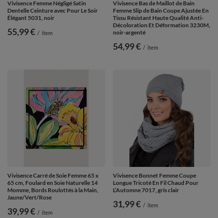
Vivisence Femme Négligé Satin
Vivisence Bas de Maillot de Bain
Dentelle Ceinture avec Pour Le Soir
Femme Slip de Bain Coupe Ajustée En
Élégant 5031, noir
Tissu Résistant Haute Qualité Anti-
Décoloration Et Déformation 3230M,
55,99 €
noir-argenté
/
item
54,99 €
/
item
Vivisence Carré de Soie Femme 65 x
Vivisence Bonnet Femme Coupe
65 cm, Foulard en Soie Naturelle 14
Longue Tricoté En Fil Chaud Pour
Momme, Bords Roulottés à la Main,
L’Automne 7017, gris clair
Jaune/Vert/Rose
31,99 €
/
item
39,99 €
/
item