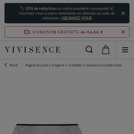
🏷️
10% de réduction
sur votre première commande ✉️
Inscrivez-vous à notre newsletter et obtenez un code de
réduction |
ABONNEZ-VOUS
LIVRAISON GRATUITE
de 46,66 €
Back
Page d'accueil
Lingerie
Culottes
Vivisence Culotte Classique Sli