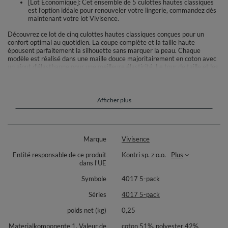
[Lot Économique]: Cet ensemble de 5 culottes hautes classiques
est l’option idéale pour renouveler votre lingerie, commandez dès
maintenant votre lot Vivisence.
Découvrez ce lot de cinq culottes hautes classiques conçues pour un
confort optimal au quotidien. La coupe complète et la taille haute
épousent parfaitement la silhouette sans marquer la peau. Chaque
modèle est réalisé dans une maille douce majoritairement en coton avec
un ajout d’élasthanne pour une meilleure élasticité. Le tour de taille et les
jambes sont finis par une bande plate et confortable, assurant un
maintien discret sous les vêtements. Idéal pour accompagner vos tenues
toute la journée.
Afficher plus
Quantité : 5 pièces
Composition selon couleur : rose 93% coton, 6% élasthanne, 1%
polyamide; gris 51% coton, 40% polyester, 8% élasthanne, 1% polyamide;
graphite 49% polyester, 42% coton, 8% élasthanne, 1% polyamide;
Marque
Vivisence
marine 47% coton, 46% polyester, 6% élasthanne, 1% polyamide.
Entité responsable de ce produit
Kontri sp. z o.o.
Plus
dans l'UE
Symbole
4017 5-pack
Séries
4017 5-pack
poids net (kg)
0,25
Materialkomponente 1, Valeur de
coton 51%, polyester 42%,