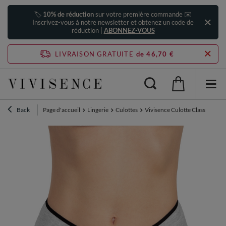
🏷️
10% de réduction
sur votre première commande ✉️
Inscrivez-vous à notre newsletter et obtenez un code de
réduction |
ABONNEZ-VOUS
LIVRAISON GRATUITE
de 46,70 €
Back
Page d'accueil
Lingerie
Culottes
Vivisence Culotte Classique Sli