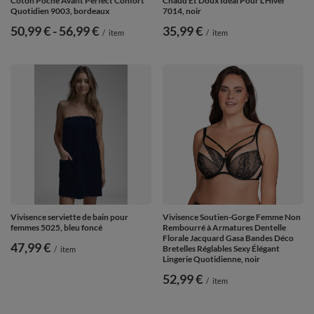
Coton Poche Avant Perfect Confort
Chaud Et Doux Idéal Pour L’Hiver
Quotidien 9003, bordeaux
7014, noir
de
50,99 €
-
vers le bas
56,99 €
35,99 €
/
item
/
item
Vivisence serviette de bain pour
Vivisence Soutien-Gorge Femme Non
femmes 5025, bleu foncé
Rembourré à Armatures Dentelle
Florale Jacquard Gasa Bandes Déco
47,99 €
Bretelles Réglables Sexy Élégant
/
item
Lingerie Quotidienne, noir
52,99 €
/
item