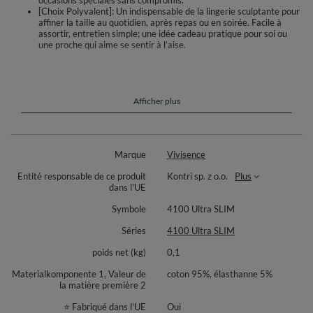
occasions spéciales sans compromis.
[Choix Polyvalent]: Un indispensable de la lingerie sculptante pour
affiner la taille au quotidien, après repas ou en soirée. Facile à
assortir, entretien simple; une idée cadeau pratique pour soi ou
une proche qui aime se sentir à l’aise.
Redéfinissez votre ligne avec cette culotte gainante à taille haute, pensée
pour lisser le ventre et la taille tout en offrant une couvrance totale. La
matière élastique épouse les courbes et accompagne vos mouvements
au quotidien. Le gousset en coton augmente la sensation de fraîcheur et
Afficher plus
le confort au port prolongé. La coupe entière assure un rendu discret sous
vos tenues, sans marquer. Idéale sous une robe ajustée, pour le bureau ou
les sorties, elle aide à obtenir un effet ventre plat et une silhouette
harmonieuse.
Marque
Vivisence
Caractéristiques techniques:
Entité responsable de ce produit
Kontri sp. z o.o.
Plus
dans l'UE
Taille haute et couvrance complète
Matière élastique avec maintien ciblé du ventre
Symbole
4100 Ultra SLIM
Gousset en coton pour le confort et l’hygiène
Séries
4100 Ultra SLIM
Composition:
poids net (kg)
0,1
Partie inférieure coton: 95% coton, 5% élasthanne
Renfort ventral supérieur: 82% polyamide, 18% élasthanne
Materialkomponente 1, Valeur de
coton 95%, élasthanne 5%
la matière première 2
⭐ Fabriqué dans l'UE
Oui