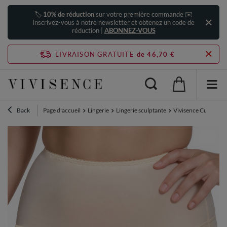
🏷️
10% de réduction
sur votre première commande ✉️
Inscrivez-vous à notre newsletter et obtenez un code de
réduction |
ABONNEZ-VOUS
LIVRAISON GRATUITE
de 46,70 €
Back
Page d'accueil
Lingerie
Lingerie sculptante
Vivisence Culotte Ga