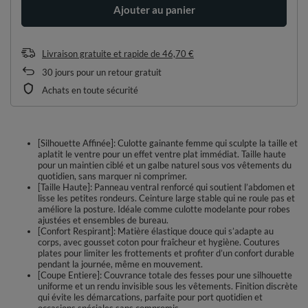
Ajouter au panier
Livraison gratuite et rapide
de
46,70 €
30
jours pour un retour gratuit
Achats en toute sécurité
[Silhouette Affinée]: Culotte gainante femme qui sculpte la taille et
aplatit le ventre pour un effet ventre plat immédiat. Taille haute
pour un maintien ciblé et un galbe naturel sous vos vêtements du
quotidien, sans marquer ni comprimer.
[Taille Haute]: Panneau ventral renforcé qui soutient l’abdomen et
lisse les petites rondeurs. Ceinture large stable qui ne roule pas et
améliore la posture. Idéale comme culotte modelante pour robes
ajustées et ensembles de bureau.
[Confort Respirant]: Matière élastique douce qui s’adapte au
corps, avec gousset coton pour fraîcheur et hygiène. Coutures
plates pour limiter les frottements et profiter d’un confort durable
pendant la journée, même en mouvement.
[Coupe Entiere]: Couvrance totale des fesses pour une silhouette
uniforme et un rendu invisible sous les vêtements. Finition discrète
qui évite les démarcations, parfaite pour port quotidien et