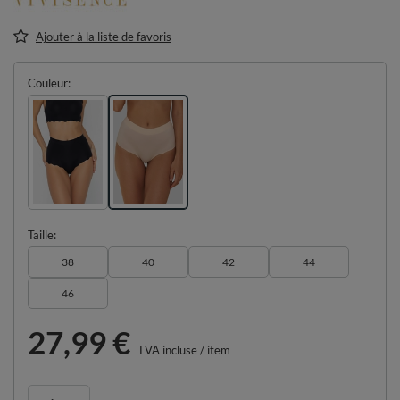
Ajouter à la liste de favoris
Couleur
Taille
38
40
42
44
46
27,99 €
TVA incluse
/
item