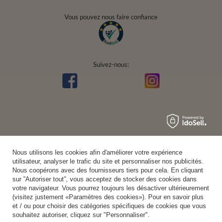
Vous pouvez nous faire confiance
Suivez-nous:
Nous utilisons les cookies afin d'améliorer votre expérience
utilisateur, analyser le trafic du site et personnaliser nos publicités.
Nous coopérons avec des fournisseurs tiers pour cela. En cliquant
sur ”Autoriser tout”, vous acceptez de stocker des cookies dans
votre navigateur. Vous pourrez toujours les désactiver ultérieurement
(visitez justement «Paramètres des cookies»). Pour en savoir plus
et / ou pour choisir des catégories spécifiques de cookies que vous
souhaitez autoriser, cliquez sur "Personnaliser".