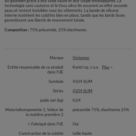
au quotidien grâce à leur taille haute et leur coupe enveloppante. La
technologie sans coutures et le tissu ultra-fin assurent un effet seconde
peau et restent invisibles sous les vêtements. La bande de silicone
interne maintient les culottes bien en place, tandis que les bords lisses
garantissent une liberté de mouvement totale.
Composition :
75% polyamide, 25% élasthanne.
Marque
Vivisence
Entité responsable de ce produit
Kontri sp. z o.o.
Plus
dans l'UE
Symbole
4104 SLIM
Séries
4104 SLIM
poids net (kg)
0,04
Materialkomponente 1, Valeur de
polyamide 75%, élasthanne 25%
la matière première 2
⭐ Fabriqué dans l'UE
Oui
Construction de la culotte
taille haute