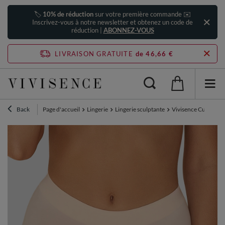
🏷️
10% de réduction
sur votre première commande ✉️
Inscrivez-vous à notre newsletter et obtenez un code de
réduction |
ABONNEZ-VOUS
LIVRAISON GRATUITE
de 46,66 €
Back
Page d'accueil
Lingerie
Lingerie sculptante
Vivisence Culotte S