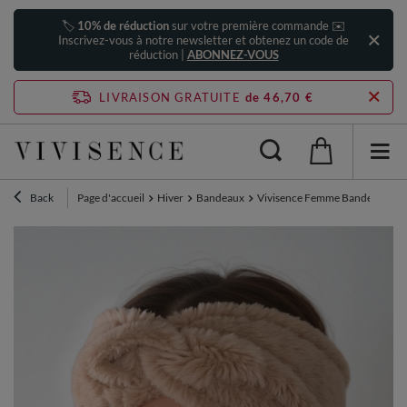
🏷️
10% de réduction
sur votre première commande ✉️
Inscrivez-vous à notre newsletter et obtenez un code de
réduction |
ABONNEZ-VOUS
LIVRAISON GRATUITE
de 46,70 €
Back
Page d'accueil
Hiver
Bandeaux
Vivisence Femme Bandeau Maille