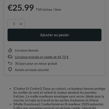
€25.99
TVA incluse
/
item
Ajouter au panier
Livraison
demain
Livraison gratuite et rapide
de
46,70 €
30
jours pour un retour gratuit
Achats en toute sécurité
[Chaleur Et Confort]: Doux au contact, ce bandeau femme protège
les oreilles du vent et retient la chaleur pendant les journées
fraîches. La maille moelleuse enveloppe sans serrer, idéale pour la
marche, le trajet au travail ou les sorties d’automne et d’hiver.
[Maille Duveteuse]: Confectionné en fil moelleux 100% polyester,
il offre une sensation cocon et un séchage rapide. L’élasticité