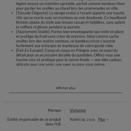
légère assure un maintien agréable, parfait comme bandeau hiver
pour garder les oreilles au chaud lors des promenades en ville.
[Torsade Élégante]: Le design croisé à l’avant apporte une touche
chic qui se marie avec un manteau ou une doudoune. Ce headband
féminin ajoute du style aux tenues casual et habillées, sans aplatir
la coiffure ni glisser pendant la journée.
[Ajustement Stable]: Forme bien enveloppante qui reste en place
et protège du froid sans créer de pression. Idéal comme cache
oreilles lors des matins venteux, ce bandeau tricot s’associe
facilement aux écharpes et manteaux de votre garde robe.
[Fait En Europe]: Conçu et cousu en Pologne avec un souci du
détail pour un accessoire durable du quotidien. Offrez vous une
touche cosy et pratique pour la saison froide — une idée cadeau
délicate pour une amie, une sœur ou pour vous même.
Ce bandeau féminin réchauffe délicatement les oreilles et reste
confortable tout au long de la journée. Sa maille douce et duveteuse
épouse la tête sans comprimer, tandis que la torsade décorative à l’avant
ajoute une touche chic à vos tenues. Idéal pour l’automne et l’hiver, pour
Afficher plus
les promenades, le trajet quotidien ou les sorties en ville.
Conçu et cousu en Pologne, cet accessoire combine style et praticité au
quotidien. La finition soignée aide le bandeau à rester bien en place, sans
Marque
Vivisence
glisser ni aplatir la coiffure. Portez-le avec un manteau, une doudoune ou
une écharpe pour créer un ensemble harmonieux et cosy.
Entité responsable de ce produit
Kontri sp. z o.o.
Plus
dans l'UE
Matière: 100% polyester. Entretien facile et séchage rapide. Aucune
information supplémentaire sur les dimensions n’est fournie.